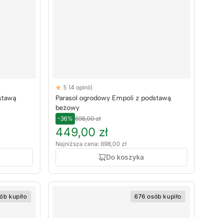
Reviews
5
(4 opinii)
5 out of 5 stars
stawą
Parasol ogrodowy Empoli z podstawą
beżowy
-36%
698,00 zł
449,00 zł
Najniższa cena: 698,00 zł
Do koszyka
ób kupiło
676 osób kupiło