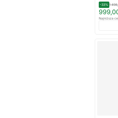
-33%
1 498
999,00
Najniższa ce