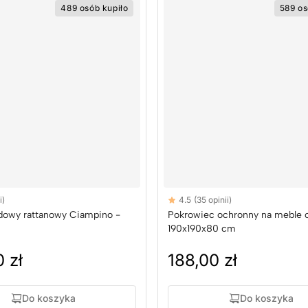
489 osób kupiło
589 os
Reviews
i)
4.5
(35 opinii)
rs
4.5 out of 5 stars
dowy rattanowy Ciampino -
Pokrowiec ochronny na meble
190x190x80 cm
 zł
188,00 zł
Do koszyka
Do koszyka