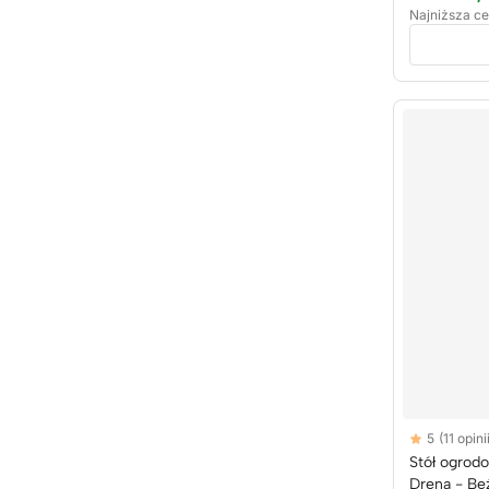
Najniższa ce
Reviews
5
(11 opini
5 out of 5 sta
Stół ogrod
Drena - B