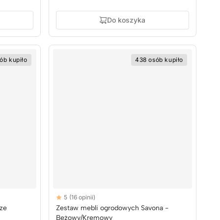
Do koszyka
ób kupiło
438 osób kupiło
Reviews
5
(16 opinii)
5 out of 5 stars
ze
Zestaw mebli ogrodowych Savona -
Beżowy/Kremowy