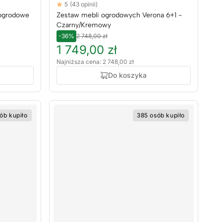
Reviews
5
(43 opinii)
5 out of 5 stars
 ogrodowe
Zestaw mebli ogrodowych Verona 6+1 -
Czarny/Kremowy
-36%
2 748,00 zł
1 749,00 zł
Najniższa cena: 2 748,00 zł
Do koszyka
ób kupiło
385 osób kupiło