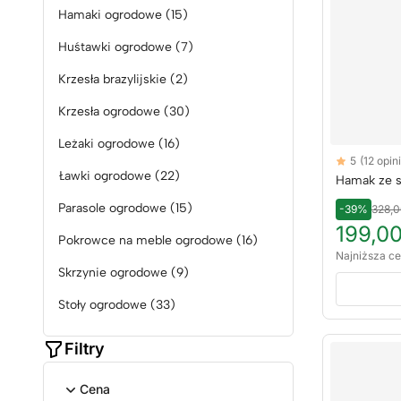
Hamaki ogrodowe
(15)
Huśtawki ogrodowe
(7)
Krzesła brazylijskie
(2)
Krzesła ogrodowe
(30)
Leżaki ogrodowe
(16)
Reviews
5
(12 opini
5 out of 5 sta
Ławki ogrodowe
(22)
Hamak ze s
Parasole ogrodowe
(15)
-39%
328,0
199,00
Pokrowce na meble ogrodowe
(16)
Najniższa ce
Skrzynie ogrodowe
(9)
Stoły ogrodowe
(33)
Filtry
Cena