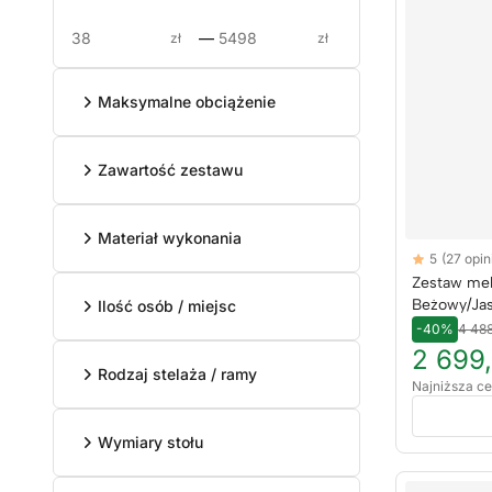
—
zł
zł
Maksymalne obciążenie
Zawartość zestawu
Materiał wykonania
Reviews
5
(27 opini
5 out of 5 sta
Zestaw meb
Beżowy/Jas
Ilość osób / miejsc
-40%
4 488
2 699,
Rodzaj stelaża / ramy
Najniższa ce
Wymiary stołu