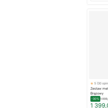
Reviews
5
(30 opini
5 out of 5 sta
Zestaw meb
Brązowy
-30%
1 998
1 399,