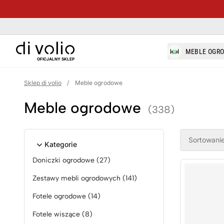
di-volio.com
MEBLE OGR
OFICJALNY SKLEP
Sklep di volio
/
Meble ogrodowe
Meble ogrodowe
(338)
Product filt
Sortowanie
Kategorie
Doniczki ogrodowe
(27)
Zestawy mebli ogrodowych
(141)
Fotele ogrodowe
(14)
Fotele wiszące
(8)