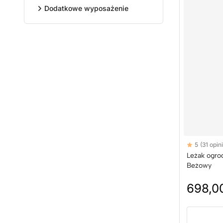
Dodatkowe wyposażenie
Reviews
5
(31 opini
5 out of 5 sta
Leżak ogro
Beżowy
698,00