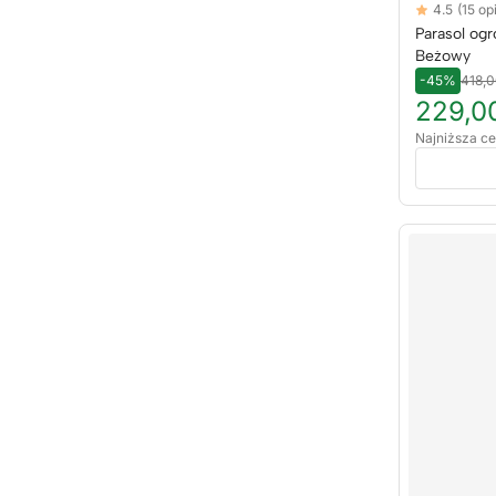
Reviews
4.5
(15 opi
4.5 out of 5 s
Parasol og
Beżowy
-45%
418,0
229,00
Najniższa ce