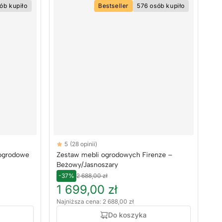
ób kupiło
Bestseller
576 osób kupiło
Reviews
5
(28 opinii)
5 out of 5 stars
 ogrodowe
Zestaw mebli ogrodowych Firenze –
Beżowy/Jasnoszary
-37%
2 688,00 zł
1 699,00 zł
Najniższa cena: 2 688,00 zł
Do koszyka