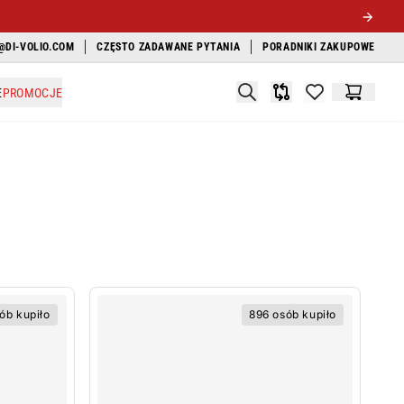
@DI-VOLIO.COM
CZĘSTO ZADAWANE PYTANIA
PORADNIKI ZAKUPOWE
Search
E
PROMOCJE
Porównywarka
items in favori
Koszyk
ób kupiło
896 osób kupiło