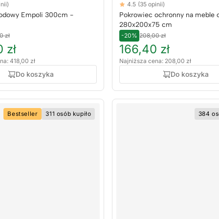
Reviews
nii)
4.5
(35 opinii)
tars
4.5 out of 5 stars
rodowy Empoli 300cm -
Pokrowiec ochronny na meble
280x200x75 cm
0 zł
-20%
208,00 zł
 zł
166,40 zł
na: 418,00 zł
Najniższa cena: 208,00 zł
Do koszyka
Do koszyka
Bestseller
311 osób kupiło
384 os