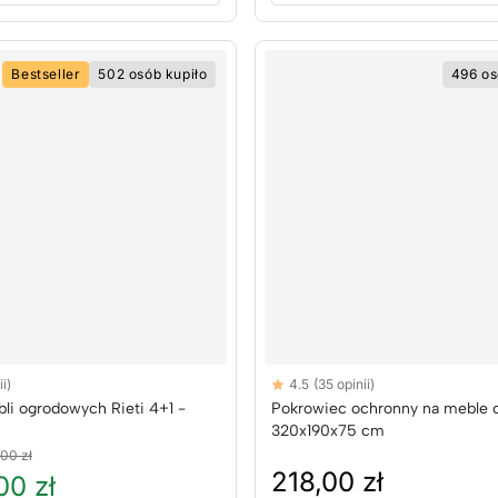
Bestseller
502 osób kupiło
496 os
Reviews
i)
4.5
(35 opinii)
rs
4.5 out of 5 stars
li ogrodowych Rieti 4+1 -
Pokrowiec ochronny na meble
320x190x75 cm
,00 zł
218,00 zł
00 zł