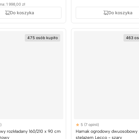
na: 1 998,00 zł
Do koszyka
Do koszyka
475 osób kupiło
463 os
Reviews
i)
5
(7 opinii)
rs
5 out of 5 stars
owy rozkładany 160/210 x 90 cm
Hamak ogrodowy dwuosobowy 
eżowy
stelażem Lecco - szary