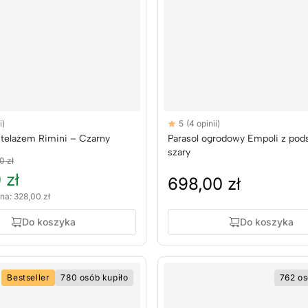
Reviews
i)
5
(4 opinii)
rs
5 out of 5 stars
telażem Rimini – Czarny
Parasol ogrodowy Empoli z pod
szary
0 zł
 zł
698,00 zł
na: 328,00 zł
Do koszyka
Do koszyka
Bestseller
780 osób kupiło
762 os