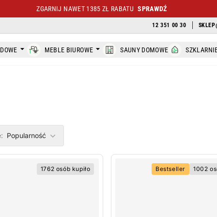
ZGARNIJ NAWET 1385 ZŁ RABATU
SPRAWDŹ
12 351 00 30
SKLEP
ODOWE
MEBLE BIUROWE
SAUNY DOMOWE
SZKLARNI
ers
:
Popularność
1762 osób kupiło
Bestseller
1002 os