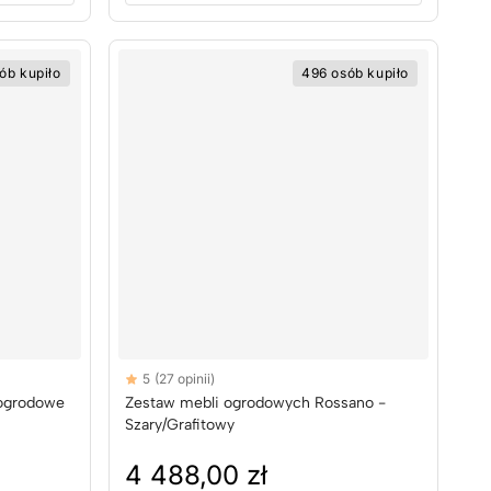
ób kupiło
496 osób kupiło
Reviews
5
(27 opinii)
5 out of 5 stars
 ogrodowe
Zestaw mebli ogrodowych Rossano -
Szary/Grafitowy
4 488,00 zł