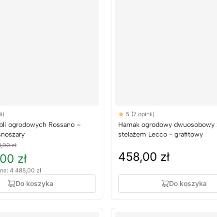
Reviews
i)
5
(7 opinii)
rs
5 out of 5 stars
li ogrodowych Rossano –
Hamak ogrodowy dwuosobowy 
noszary
stelażem Lecco - grafitowy
,00 zł
458,00 zł
00 zł
na: 4 488,00 zł
Do koszyka
Do koszyka