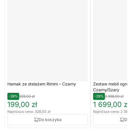
Hamak ze stelażem Rimini – Czarny
Zestaw mebli ogrod
Czarny/Szary
-39%
328,00 zł
-29%
2 398,00 zł
199,00 zł
1 699,00 zł
Najniższa cena: 328,00 zł
Najniższa cena: 2 398,
Do koszyka
Do 