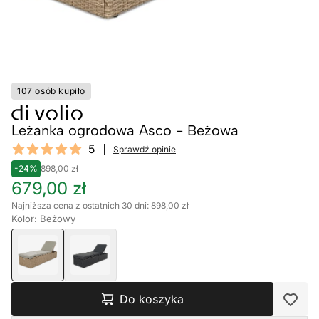
107 osób kupiło
Leżanka ogrodowa Asco - Beżowa
Reviews
5
Sprawdź opinie
5 out of 5 stars
-24%
898,00 zł
679,00 zł
Najniższa cena z ostatnich 30 dni: 898,00 zł
Kolor: Beżowy
Do koszyka