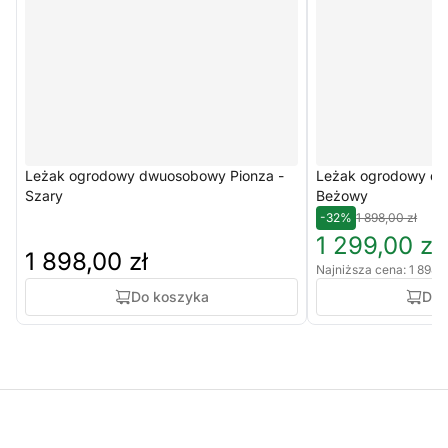
Leżak ogrodowy dwuosobowy Pionza -
Leżak ogrodowy dw
Szary
Beżowy
-32%
1 898,00 zł
1 299,00 zł
1 898,00 zł
Najniższa cena: 1 898,0
Do koszyka
Do 