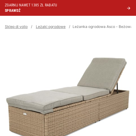
ZGARNIJ NAWET 1385 ZŁ RABATU
SPRAWDŹ
Sklep di volio
/
Leżaki ogrodowe
/
Leżanka ogrodowa Asco - Beżowa