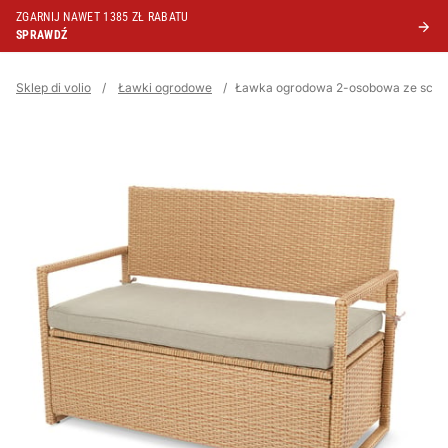
ZGARNIJ NAWET 1385 ZŁ RABATU
SPRAWDŹ
Sklep di volio
/
Ławki ogrodowe
/
Ławka ogrodowa 2-osobowa ze scho