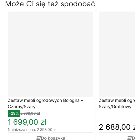
Może Ci się też spodobać
Zestaw mebli ogrodowych Bologna –
Zestaw mebli ogrod
Czarny/Szary
Szary/Grafitowy
-29%
2 398,00 zł
1 699,00 zł
2 688,00 zł
Najniższa cena: 2 398,00 zł
Do koszyka
Do 