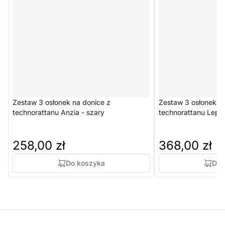
Zestaw 3 osłonek na donice z
Zestaw 3 osłonek n
technorattanu Anzia - szary
technorattanu Lepor
258,00 zł
368,00 zł
Do koszyka
Do 