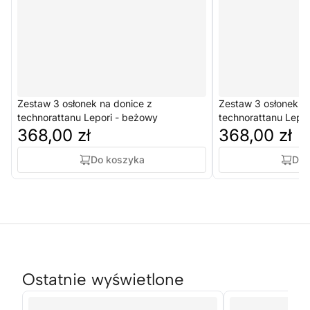
Zestaw 3 osłonek na donice z
Zestaw 3 osłonek n
technorattanu Lepori - beżowy
technorattanu Lepor
368,00 zł
368,00 zł
Do koszyka
Do 
Ostatnie wyświetlone