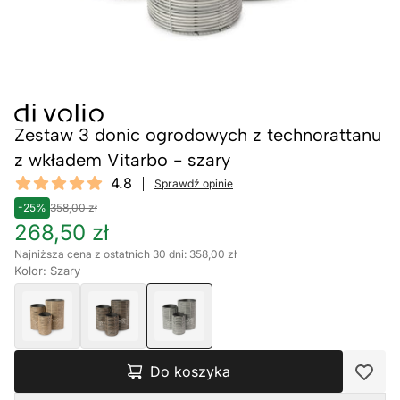
Zestaw 3 donic ogrodowych z technorattanu
z wkładem Vitarbo - szary
Reviews
4.8
Sprawdź opinie
4.8 out of 5 stars
-25%
358,00 zł
268,50 zł
Najniższa cena z ostatnich 30 dni: 358,00 zł
Kolor: Szary
Do koszyka