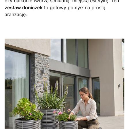
czy balkonie tworzą schludną, miejską estetykę. Ten
zestaw doniczek
to gotowy pomysł na prostą
aranżację.