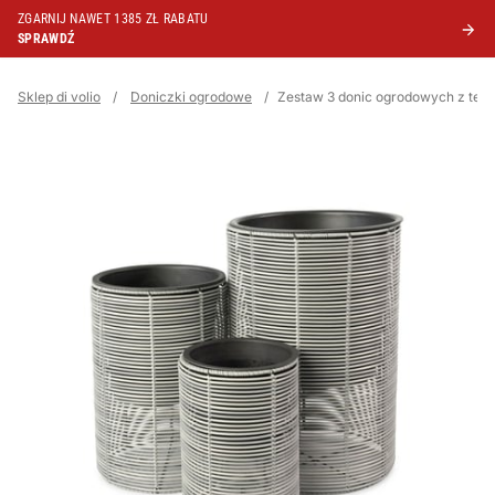
ZGARNIJ NAWET 1385 ZŁ RABATU
SPRAWDŹ
Sklep di volio
/
Doniczki ogrodowe
/
Zestaw 3 donic ogrodowych z tech