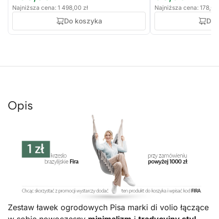
Najniższa cena: 1 498,00 zł
Najniższa cena: 178,00
Do koszyka
Do 
Opis
Zestaw ławek ogrodowych Pisa marki di volio łączące
w sobie nowoczesny
minimalizm
i
tradycyjny styl