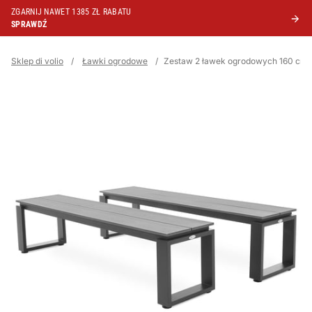
ZGARNIJ NAWET 1385 ZŁ RABATU
SPRAWDŹ
Sklep di volio
/
Ławki ogrodowe
/
Zestaw 2 ławek ogrodowych 160 cm P