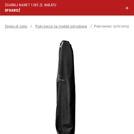
ZGARNIJ NAWET 1385 ZŁ RABATU
SPRAWDŹ
Sklep di volio
/
Pokrowce na meble ogrodowe
/
Pokrowiec ochronny n