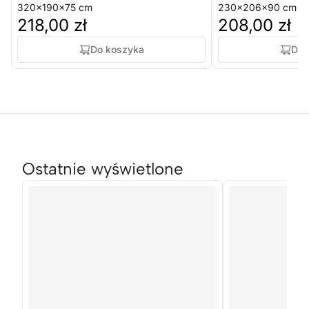
320x190x75 cm
230x206x90 cm
218,00 zł
208,00 zł
Do koszyka
Do 
Ostatnie wyświetlone