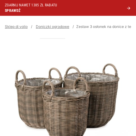
ZGARNIJ NAWET 1385 ZŁ RABATU
SPRAWDŹ
Sklep di volio
/
Doniczki ogrodowe
/
Zestaw 3 osłonek na donice z tec