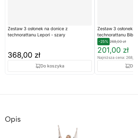
Zestaw 3 osłonek na donice z
Zestaw 3 osłonek n
technorattanu Lepori - szary
technorattanu Bibio
-25%
268,00 zł
201,00 zł
368,00 zł
Najniższa cena: 268,00
Do koszyka
Do 
Opis