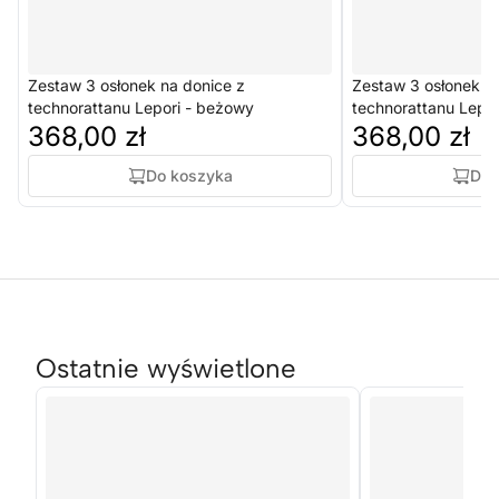
Zestaw 3 osłonek na donice z
Zestaw 3 osłonek n
technorattanu Lepori - beżowy
technorattanu Lepor
368,00 zł
368,00 zł
Do koszyka
Do 
Ostatnie wyświetlone