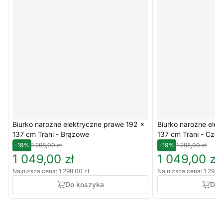
Biurko narożne elektryczne prawe 192 ×
Biurko narożne ele
137 cm Trani - Brązowe
137 cm Trani - Czar
-19%
1 298,00 zł
-19%
1 298,00 zł
1 049,00 zł
1 049,00 zł
Najniższa cena: 1 298,00 zł
Najniższa cena: 1 298,0
Do koszyka
Do 