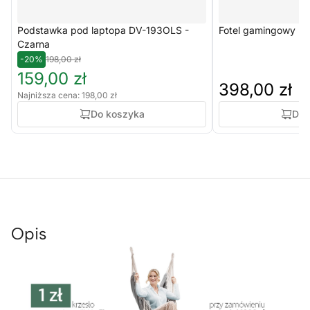
Podstawka pod laptopa DV-193OLS -
Fotel gamingowy Ra
Czarna
-20%
198,00 zł
159,00 zł
398,00 zł
Najniższa cena: 198,00 zł
Do koszyka
Do 
Opis