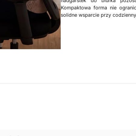
nadgarstek do biurka pozos
Kompaktowa forma nie ogranicz
solidne wsparcie przy codzienn