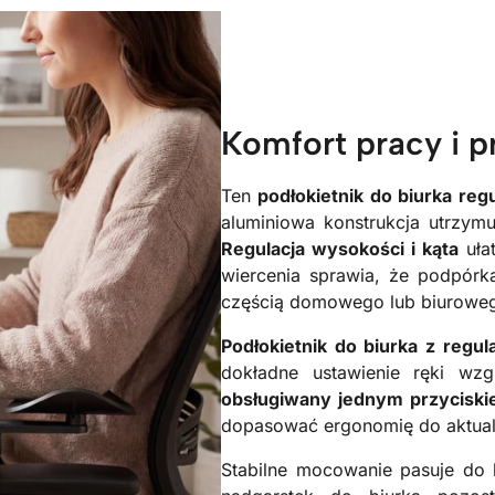
Komfort pracy i p
Ten
podłokietnik do biurka re
aluminiowa konstrukcja utrzym
Regulacja wysokości i kąta
uła
wiercenia sprawia, że podpórk
częścią domowego lub biuroweg
Podłokietnik do biurka z regul
dokładne ustawienie ręki wz
obsługiwany jednym
przycisk
dopasować ergonomię do aktual
Stabilne mocowanie pasuje do