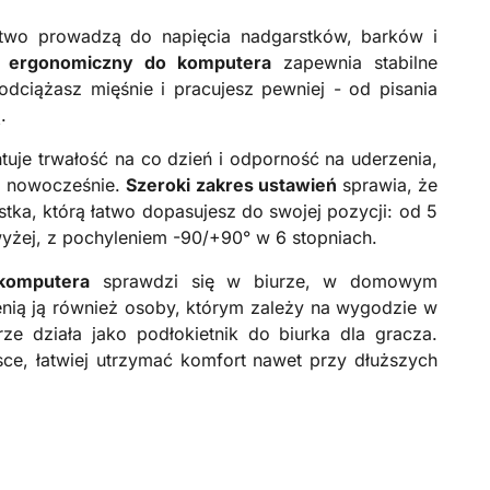
atwo prowadzą do napięcia nadgarstków, barków i
ik ergonomiczny do komputera
zapewnia stabilne
odciążasz mięśnie i pracujesz pewniej - od pisania
.
uje trwałość na co dzień i odporność na uderzenia,
 i nowocześnie.
Szeroki zakres ustawień
sprawia, że
ka, którą łatwo dopasujesz do swojej pozycji: od 5
żej, z pochyleniem -90/+90° w 6 stopniach.
komputera
sprawdzi się w biurze, w domowym
enią ją również osoby, którym zależy na wygodzie w
rze działa jako podłokietnik do biurka dla gracza.
sce, łatwiej utrzymać komfort nawet przy dłuższych