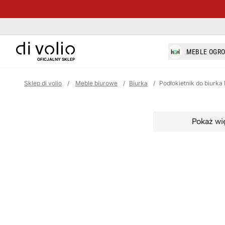
di-volio.com
MEBLE OGR
OFICJALNY SKLEP
Sklep di volio
/
Meble biurowe
/
Biurka
/
Podłokietnik do biurk
Pokaż wi