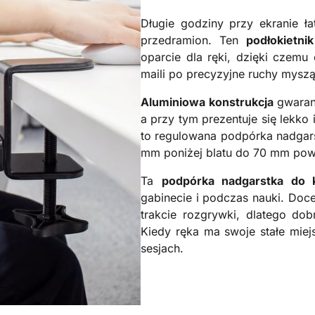
Długie godziny przy ekranie ł
przedramion. Ten
podłokietn
oparcie dla ręki, dzięki czemu 
maili po precyzyjne ruchy myszą
Aluminiowa konstrukcja
gwarant
a przy tym prezentuje się lekko
to regulowana podpórka nadgarst
mm poniżej blatu do 70 mm powy
Ta
podpórka nadgarstka do 
gabinecie i podczas nauki. Doc
trakcie rozgrywki, dlatego dob
Kiedy ręka ma swoje stałe miej
sesjach.