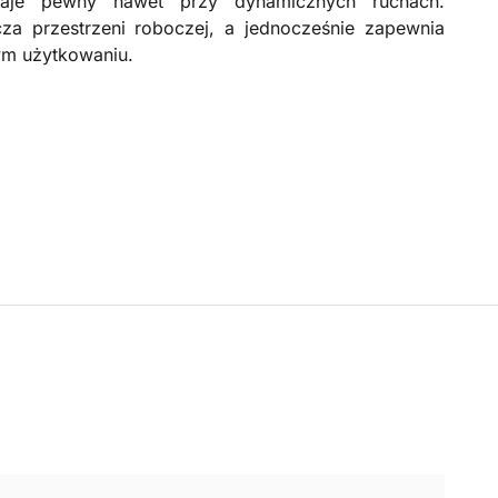
taje pewny nawet przy dynamicznych ruchach.
a przestrzeni roboczej, a jednocześnie zapewnia
ym użytkowaniu.