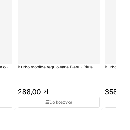
alo -
Biurko mobilne regulowane Blera - Białe
Biurko mobiln
288,00 zł
358,00 
Do koszyka