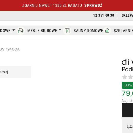
ZGARNIJ NAWET 1385 ZŁ RABATU
SPRAWDŹ
12 351 00 30
SKLEP
ODOWE
MEBLE BIUROWE
SAUNY DOMOWE
SZKLARNI
a DV-194ODA
Pod
ęcej
Revi
-33%
79,
Najniż