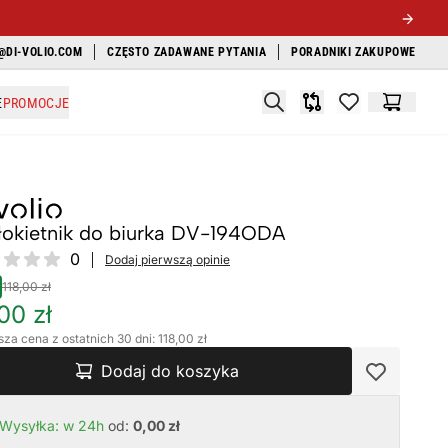
@DI-VOLIO.COM
CZĘSTO ZADAWANE PYTANIA
PORADNIKI ZAKUPOWE
Search
E
PROMOCJE
Porównywarka
items in favori
Koszyk
łokietnik do biurka DV-194ODA
ews
0
Dodaj pierwszą opinie
118,00 zł
00 zł
sza cena z ostatnich 30 dni: 118,00 zł
Dodaj do koszyka
Wysyłka: w 24h
od:
0,00 zł