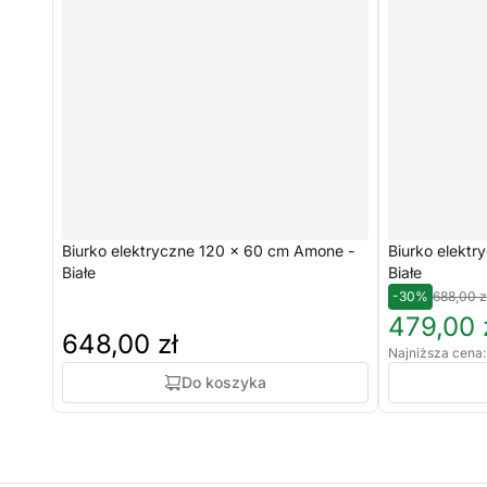
Biurko elektryczne 120 x 60 cm Amone -
Biurko elektr
Białe
Białe
-30%
688,00 z
479,00 
648,00 zł
Najniższa cena:
Do koszyka