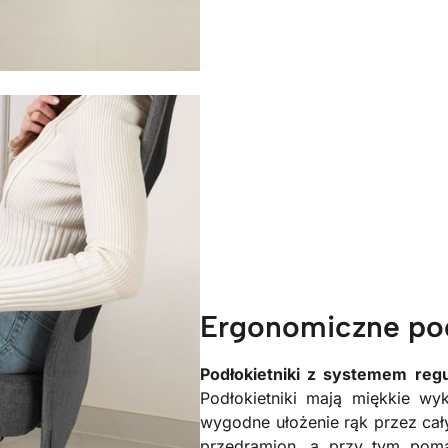
Ergonomiczne pod
Podłokietniki z systemem regu
Podłokietniki mają miękkie wy
wygodne ułożenie rąk przez cały
przedramion, a przy tym pomag