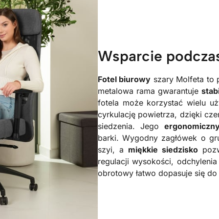
Wsparcie podcza
Fotel biurowy
szary Molfeta to 
metalowa rama gwarantuje
stab
fotela może korzystać wielu u
cyrkulację powietrza, dzięki cz
siedzenia. Jego
ergonomiczny
barki. Wygodny zagłówek o gr
szyi, a
miękkie siedzisko
pozw
regulacji wysokości, odchylenia
obrotowy łatwo dopasuje się do 