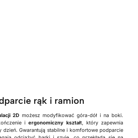
parcie rąk i ramion
lacji 2D
możesz modyfikować góra-dół i na boki.
kończenie i
ergonomiczny kształ
t, który zapewnia
 dzień. Gwarantują stabilne i komfortowe podparcie
ają odciążyć barki i szyję, co przekłada się na