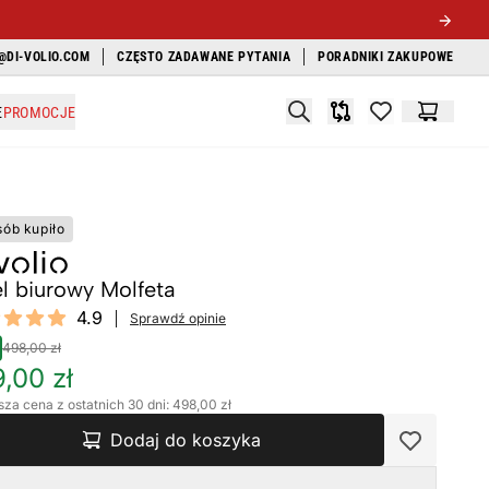
@DI-VOLIO.COM
CZĘSTO ZADAWANE PYTANIA
PORADNIKI ZAKUPOWE
Search
E
PROMOCJE
Porównywarka
items in favori
Koszyk
sób kupiło
l biurowy Molfeta
ews
4.9
Sprawdź opinie
 of 5 stars
498,00 zł
,00 zł
sza cena z ostatnich 30 dni: 498,00 zł
Dodaj do koszyka