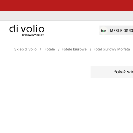
di-volio.com
MEBLE OGR
OFICJALNY SKLEP
Sklep di volio
/
Fotele
/
Fotele biurowe
/
Fotel biurowy Molfeta
Pokaż wi