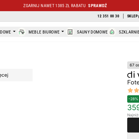
ZGARNIJ NAWET 1385 ZŁ RABATU
SPRAWDŹ
12 351 00 30
SKLEP
ODOWE
MEBLE BIUROWE
SAUNY DOMOWE
SZKLARNI
67 o
ęcej
Fote
Revi
4.9 out
-28%
359
Najniż