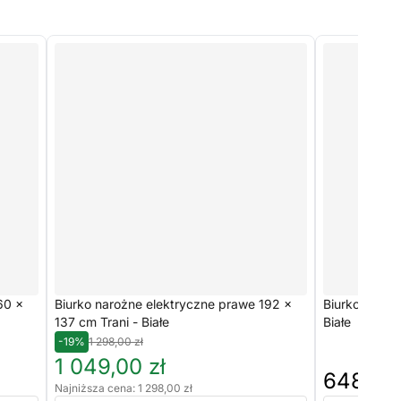
60 ×
Biurko narożne elektryczne prawe 192 ×
Biurko elekt
137 cm Trani - Białe
Białe
-19%
1 298,00 zł
1 049,00 zł
648,00 
Najniższa cena: 1 298,00 zł