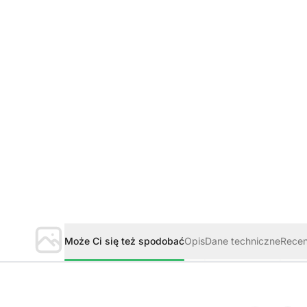
Może Ci się też spodobać
Opis
Dane techniczne
Rece