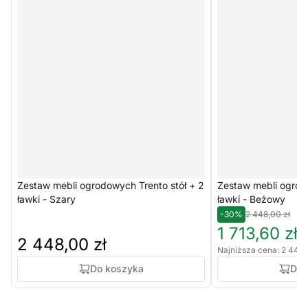
Zestaw mebli ogrodowych Trento stół + 2
Zestaw mebli ogrod
ławki - Szary
ławki - Beżowy
-30%
2 448,00 zł
1 713,60 zł
2 448,00 zł
Najniższa cena: 2 448,
Do koszyka
Do 