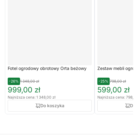
Fotel ogrodowy obrotowy Orta beżowy
Zestaw mebli ogrod
-26%
1 348,00 zł
-25%
798,00 zł
999,00 zł
599,00 zł
Najniższa cena: 1 348,00 zł
Najniższa cena: 798,00
Do koszyka
Do 