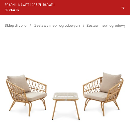
ZGARNIJ NAWET 1385 ZŁ RABATU
SPRAWDŹ
Sklep di volio
/
Zestawy mebli ogrodowych
/
Zestaw mebli ogrodowyc