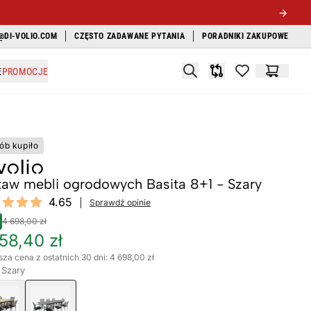
@DI-VOLIO.COM
CZĘSTO ZADAWANE PYTANIA
PORADNIKI ZAKUPOWE
Search
E
PROMOCJE
Porównywarka
items in favori
Koszyk
sób kupiło
taw mebli ogrodowych Basita 8+1 - Szary
ews
4.65
Sprawdź opinie
t of 5 stars
4 698,00 zł
58,40 zł
sza cena z ostatnich 30 dni: 4 698,00 zł
 Szary