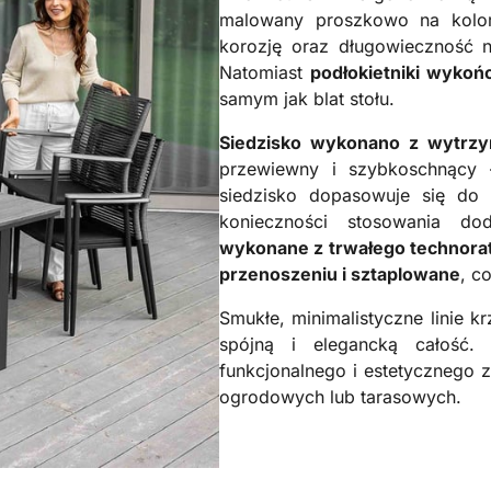
malowany proszkowo na kolo
korozję oraz długowieczność 
Natomiast
podłokietniki wyko
samym jak blat stołu.
Siedzisko wykonano z wytrzym
przewiewny i szybkoschnący 
siedzisko dopasowuje się do 
konieczności stosowania d
wykonane z trwałego technora
przenoszeniu i sztaplowane
, c
Smukłe, minimalistyczne linie k
spójną i elegancką całość.
funkcjonalnego i estetycznego z
ogrodowych lub tarasowych.