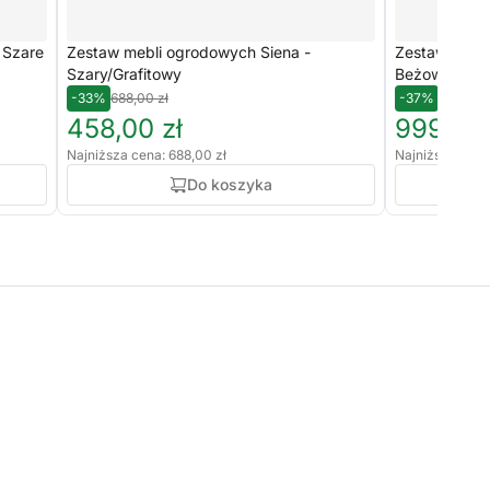
 Szare
Zestaw mebli ogrodowych Siena -
Zestaw 4 krz
Szary/Grafitowy
Beżowe
-33%
688,00 zł
-37%
1 588,00
458,00 zł
999,00 
Najniższa cena: 688,00 zł
Najniższa cena:
Do koszyka