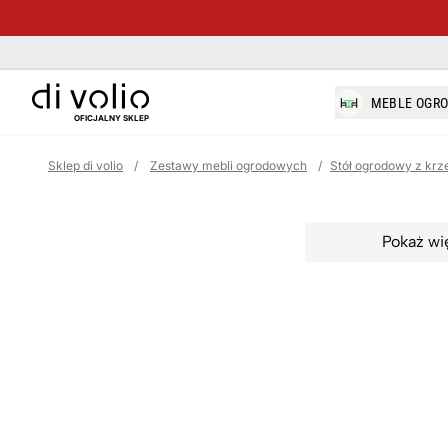
di-volio.com
MEBLE OGR
OFICJALNY SKLEP
Sklep di volio
/
Zestawy mebli ogrodowych
/
Stół ogrodowy z krz
Pokaż wi