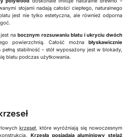
ty polywood
doskonale imituje naturalne drewno –
wanymi słojami nadają całości ciepłego, naturalnego
atu jest nie tylko estetyczna, ale również odporna
lgoć.
 jest na
bocznym rozsuwaniu blatu i ukryciu dwóch
go powierzchnią. Całość można
błyskawicznie
 pełną stabilność – stół wyposażony jest w blokady,
ię blatu podczas użytkowania.
krzeseł
tylowych
krzeseł
, które wyróżniają się nowoczesnym
konstrukcją.
Krzesła posiadają aluminiowy stelaż