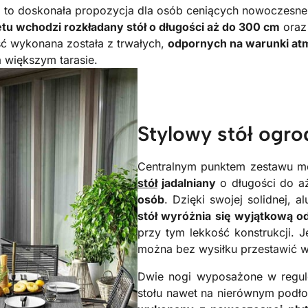
io to doskonała propozycja dla osób ceniących nowoczesne
tu wchodzi rozkładany stół o długości aż do 300 cm
ora
ść wykonana została z trwałych,
odpornych na warunki at
a większym tarasie.
Stylowy stół ogr
Centralnym punktem zestawu me
stół
jadalniany
o długości do a
osób
. Dzięki swojej solidnej,
stół wyróżnia się wyjątkową o
przy tym lekkość konstrukcji. 
można bez wysiłku przestawić w 
Dwie nogi wyposażone w regul
stołu nawet na nierównym podł