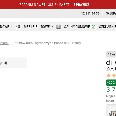
ZGARNIJ NAWET 1385 ZŁ RABATU
SPRAWDŹ
12 351 00 30
SKLEP
ODOWE
MEBLE BIUROWE
SAUNY DOMOWE
SZKLARNI
esłami
/
Zestaw mebli ogrodowych Basita 8+1 - Szary
11 o
ęcej
Zes
Revi
4.65 ou
-20%
3 7
Najniż
Kolor: