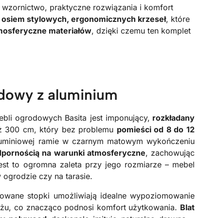
 wzornictwo, praktyczne rozwiązania i komfort
z
osiem stylowych, ergonomicznych krzeseł
, które
mosferyczne materiałów
, dzięki czemu ten komplet
odowy z aluminium
bli ogrodowych Basita jest imponujący,
rozkładany
ż 300 cm, który bez problemu
pomieści od 8 do 12
 aluminiowej ramie w czarnym matowym wykończeniu
dpornością na warunki atmosferyczne
, zachowując
Jest to ogromna zaleta przy jego rozmiarze – mebel
ogrodzie czy na tarasie.
owane stopki umożliwiają idealne wypoziomowanie
ożu, co znacząco podnosi komfort użytkowania.
Blat