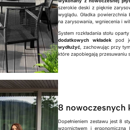
wykonany z nowoczesnej pły
szerokie deski z pięknie zaryso
wyglądu. Gładka powierzchnia bl
na zarysowania, wgniecenia i wi
System rozkładania stołu oparty
dodatkowych wkładek
pod je
wydłużyć
, zachowując przy tym
które zapobiegają przesuwaniu s
8 nowoczesnych 
Dopełnieniem zestawu jest 8 s
wzornictwem i ergonomiczną 