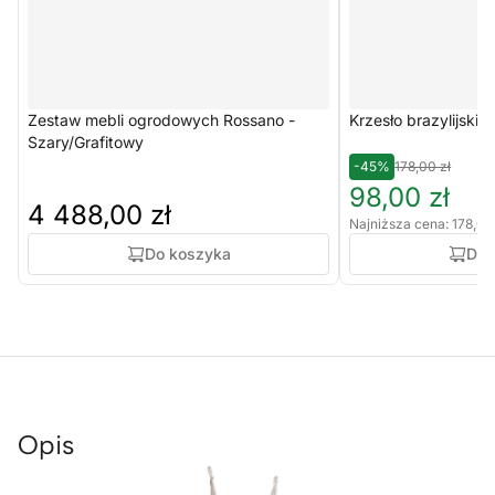
Zestaw mebli ogrodowych Rossano -
Krzesło brazylijskie 
Szary/Grafitowy
-45%
178,00 zł
98,00 zł
4 488,00 zł
Najniższa cena: 178,00
Do koszyka
Do 
Opis