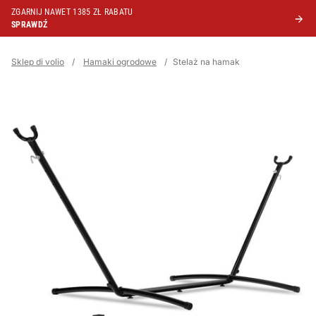
ZGARNIJ NAWET 1385 ZŁ RABATU
SPRAWDŹ
Sklep di volio
/
Hamaki ogrodowe
/
Stelaż na hamak