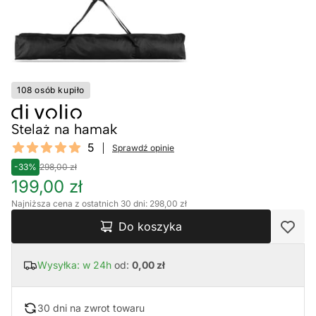
108 osób kupiło
Stelaż na hamak
Reviews
5
Sprawdź opinie
5 out of 5 stars
-33%
298,00 zł
199,00 zł
Najniższa cena z ostatnich 30 dni: 298,00 zł
Do koszyka
Wysyłka: w 24h
od:
0,00 zł
30 dni na zwrot towaru