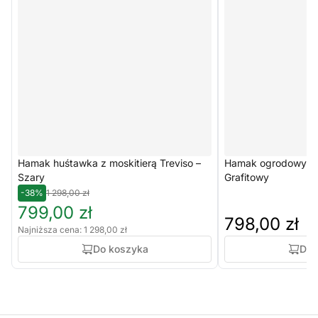
Hamak huśtawka z moskitierą Treviso –
Hamak ogrodowy ze 
Szary
Grafitowy
-38%
1 298,00 zł
799,00 zł
798,00 zł
Najniższa cena: 1 298,00 zł
Do koszyka
Do 