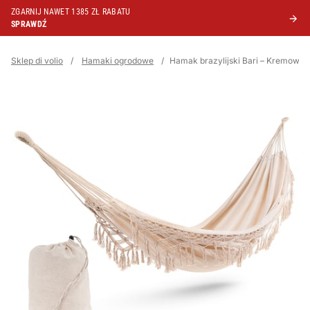
ZGARNIJ NAWET 1385 ZŁ RABATU
SPRAWDŹ
Sklep di volio
/
Hamaki ogrodowe
/
Hamak brazylijski Bari – Kremowy