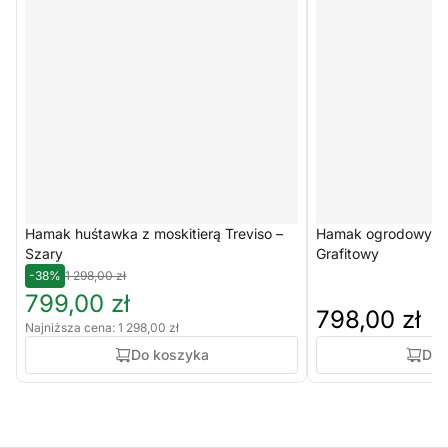
Hamak huśtawka z moskitierą Treviso –
Hamak ogrodowy ze 
Szary
Grafitowy
-38%
1 298,00 zł
799,00 zł
798,00 zł
Najniższa cena: 1 298,00 zł
Do koszyka
Do 