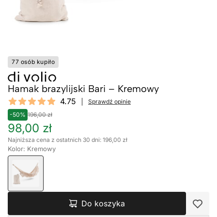
77 osób kupiło
Hamak brazylijski Bari – Kremowy
Reviews
4.75
Sprawdź opinie
4.75 out of 5 stars
-50%
196,00 zł
98,00 zł
Najniższa cena z ostatnich 30 dni: 196,00 zł
Kolor: Kremowy
Do koszyka