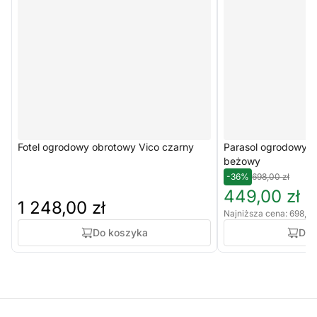
Fotel ogrodowy obrotowy Vico czarny
Parasol ogrodowy E
beżowy
-36%
698,00 zł
449,00 zł
1 248,00 zł
Najniższa cena: 698,00
Do koszyka
Do 