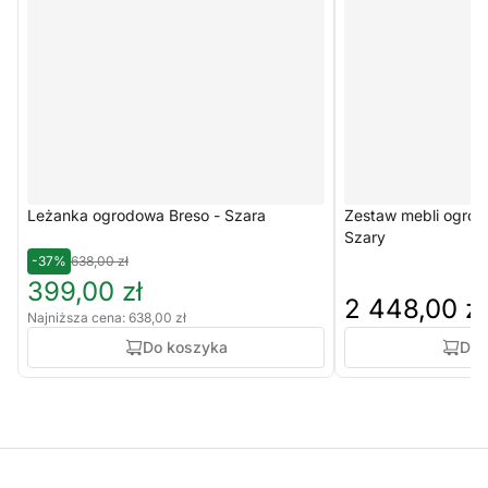
Leżanka ogrodowa Breso - Szara
Zestaw mebli ogrod
Szary
-37%
638,00 zł
399,00 zł
2 448,00 zł
Najniższa cena: 638,00 zł
Do koszyka
Do 