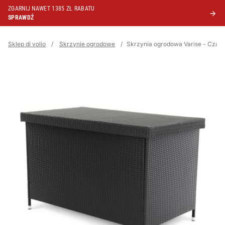
ZGARNIJ NAWET 1385 ZŁ RABATU
SPRAWDŹ
Sklep di volio
/
Skrzynie ogrodowe
/
Skrzynia ogrodowa Varise - Czar