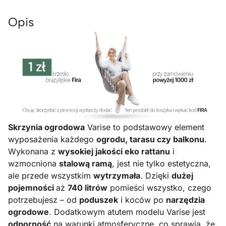
Opis
Skrzynia ogrodowa
Varise to podstawowy element
wyposażenia każdego
ogrodu, tarasu czy balkonu
.
Wykonana z
wysokiej jakości eko rattanu
i
wzmocniona
stalową ramą
, jest nie tylko estetyczna,
ale przede wszystkim
wytrzymała
. Dzięki
dużej
pojemności
aż
740 litrów
pomieści wszystko, czego
potrzebujesz – od
poduszek
i koców po
narzędzia
ogrodowe
. Dodatkowym atutem modelu Varise jest
odporność
na warunki atmosferyczne, co sprawia, że