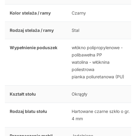
Kolor stelaża / ramy
Czarny
Rodzaj stelaża / ramy
Stal
Wypełnienie poduszek
włókno polipropylenowe -
polibawełna PP
watolina - włóknina
poliestrowa
pianka poliuretanowa (PU)
Kształt stołu
Okrągły
Rodzaj blatu stołu
Hartowane czarne szkło o gr.
4 mm
Przeznaczenie mebli
Jadalniane