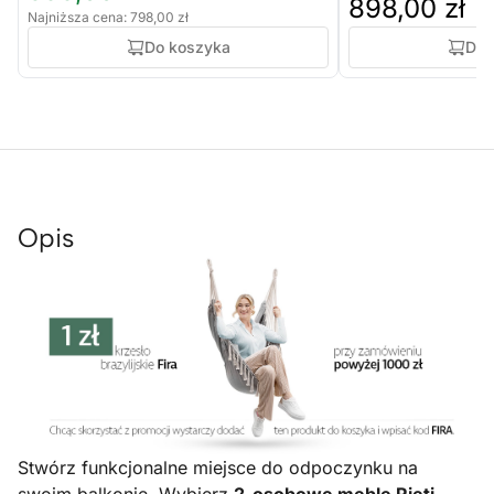
898,00 zł
Najniższa cena: 798,00 zł
Do koszyka
Do 
Opis
Stwórz funkcjonalne miejsce do odpoczynku na
swoim balkonie. Wybierz
2-osobowe meble Rieti
,