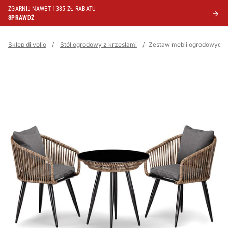
ZGARNIJ NAWET 1385 ZŁ RABATU
SPRAWDŹ
Sklep di volio
/
Stół ogrodowy z krzesłami
/
Zestaw mebli ogrodowych R