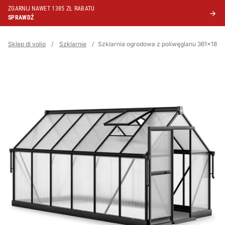
ZGARNIJ NAWET 1385 ZŁ RABATU
SPRAWDŹ
Sklep di volio
/
Szklarnie
/
Szklarnia ogrodowa z poliwęglanu 361x183