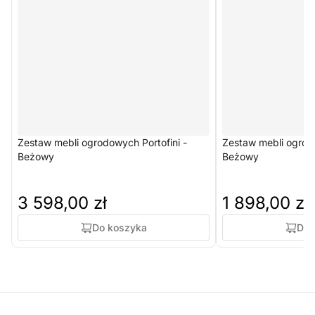
Zestaw mebli ogrodowych Portofini -
Zestaw mebli ogro
Beżowy
Beżowy
3 598,00 zł
1 898,00 zł
Do koszyka
Do 