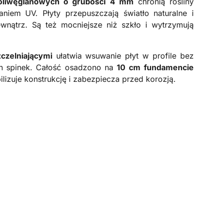
oliwęglanowych o grubości 4 mm
chronią rośliny
iem UV. Płyty przepuszczają światło naturalne i
ewnątrz. Są też mocniejsze niż szkło i wytrzymują
zczelniającymi
ułatwia wsuwanie płyt w profile bez
ch spinek. Całość osadzono na
10 cm
fundamencie
bilizuje konstrukcję i zabezpiecza przed korozją.