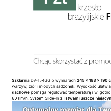
Szklarnia
DV-154GG o wymiarach
245 × 183 × 190 
warzyw, ziół i młodych sadzonek. Wysokość ułatwi
dachowe
pomaga regulować temperaturę i wilgotność
80 km/h. System Slide-In
z listwami uszczelniający