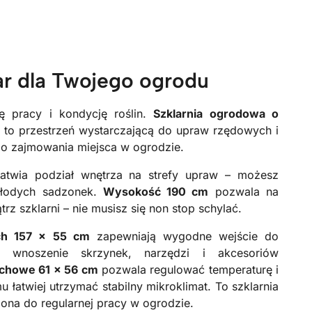
r dla Twojego ogrodu
 pracy i kondycję roślin.
Szklarnia ogrodowa o
m
to przestrzeń wystarczającą do upraw rzędowych i
go zajmowania miejsca w ogrodzie.
atwia podział wnętrza na strefy upraw – możesz
młodych sadzonek.
Wysokość 190 cm
pozwala na
z szklarni – nie musisz się non stop schylać.
ch 157 × 55 cm
zapewniają wygodne wejście do
ne wnoszenie skrzynek, narzędzi i akcesoriów
chowe 61 × 56 cm
pozwala regulować temperaturę i
 łatwiej utrzymać stabilny mikroklimat. To szklarnia
ona do regularnej pracy w ogrodzie.