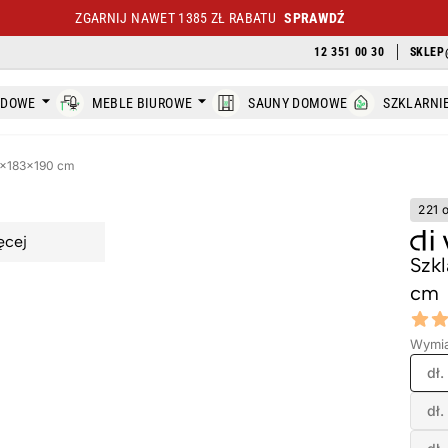
ZGARNIJ NAWET 1385 ZŁ RABATU
SPRAWDŹ
12 351 00 30
SKLEP
ODOWE
MEBLE BIUROWE
SAUNY DOMOWE
SZKLARNI
5x183x190 cm
221 
ęcej
Szk
cm
Revi
4.75 ou
Wymia
dł.
dł.