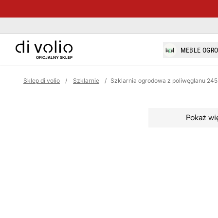
di-volio.com
MEBLE OGR
OFICJALNY SKLEP
Sklep di volio
/
Szklarnie
/
Szklarnia ogrodowa z poliwęglanu 24
Pokaż wi