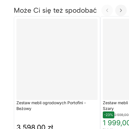
Może Ci się też spodobać
Zestaw mebli ogrodowych Portofini -
Zestaw mebli 
Beżowy
Szary
-23%
2 598,00
1 999,00
3 598,00 zł