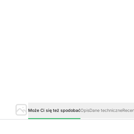
Może Ci się też spodobać
Opis
Dane techniczne
Rece