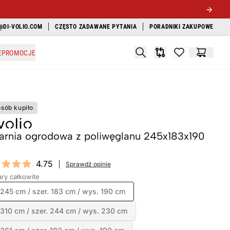
@DI-VOLIO.COM
CZĘSTO ZADAWANE PYTANIA
PORADNIKI ZAKUPOWE
Search
E
PROMOCJE
Porównywarka
items in favori
Koszyk
osób kupiło
larnia ogrodowa z poliwęglanu 245x183x190
ews
4.75
Sprawdź opinie
t of 5 stars
ry całkowite
 245 cm / szer. 183 cm / wys. 190 cm
 310 cm / szer. 244 cm / wys. 230 cm