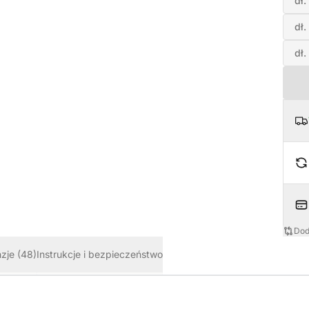
dł.
dł.
dł.
Dod
nzje
(48)
Instrukcje i bezpieczeństwo