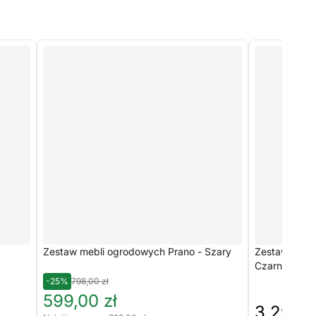
Zestaw mebli ogrodowych Prano - Szary
Zestaw mebli
Czarny/Grafi
-25%
798,00 zł
599,00 zł
3 298,0