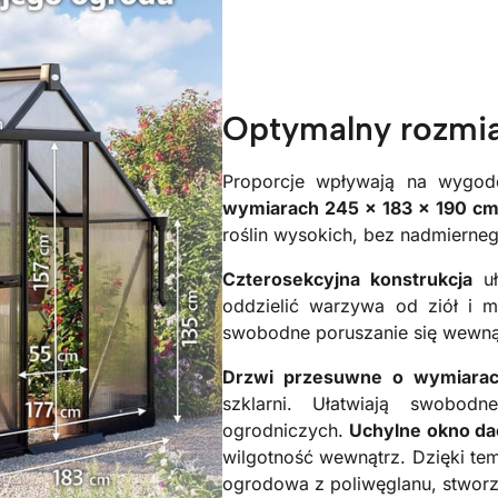
Optymalny rozmia
Proporcje wpływają na wygodę
wymiarach 245 × 183 × 190 c
roślin wysokich, bez nadmierne
Czterosekcyjna konstrukcja
uł
oddzielić warzywa od ziół i 
swobodne poruszanie się wewnątr
Drzwi przesuwne o wymiara
szklarni. Ułatwiają swobod
ogrodniczych.
Uchylne okno da
wilgotność wewnątrz. Dzięki temu
ogrodowa z poliwęglanu, stworz