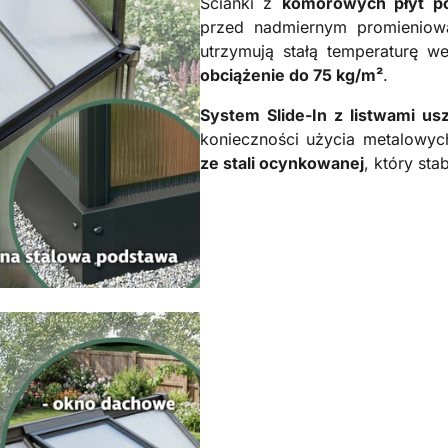
Ścianki z
komorowych płyt p
przed nadmiernym promieniowan
utrzymują stałą temperaturę w
obciążenie do 75 kg/m²
.
System Slide-In z listwami us
konieczności użycia metalowy
ze stali ocynkowanej
, który sta