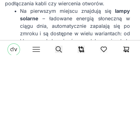
podłączania kabli czy wiercenia otworów.
Na pierwszym miejscu znajdują się
lampy
solarne
– ładowane energią słoneczną w
ciągu dnia, automatycznie zapalają się po
zmroku i są dostępne w wielu wariantach: od
klasycznych lampionów po dekoracyjne kule
di-volio.com
świetlne. To rozwiązanie energooszczędne,
Search
Porównywarka
items in favorites
Koszy
Open menu
ekologiczne i bardzo wygodne.
Świetnie sprawdzają się także
girlandy LED
zasilane bateriami
– łatwe do zawieszenia na
belkach altany, nie wymagają żadnej instalacji,
a nowoczesne modele mają nawet
wbudowane czujniki zmierzchu lub pilota do
zdalnego sterowania.