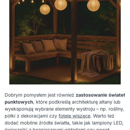
Dobrym pomysłem jest również
zastosowanie świateł
punktowych
, które podkreślą architekturę altany lub
wyeksponują wybrane elementy wystroju – np. rośliny,
półki z dekoracjami czy
fotele wiszące
. Warto też
dodać mobilne źródła światła, takie jak lampiony LED,
świeczniki z bezpiecznymi wkładami czy nawet