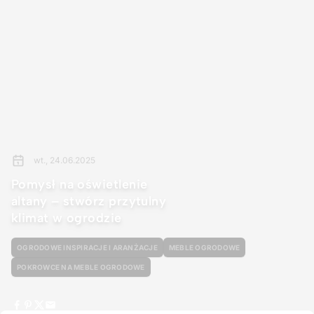
wt., 24.06.2025
Pomysł na oświetlenie
altany – stwórz przytulny
klimat w ogrodzie
OGRODOWE INSPIRACJE I ARANŻACJE
MEBLE OGRODOWE
POKROWCE NA MEBLE OGRODOWE