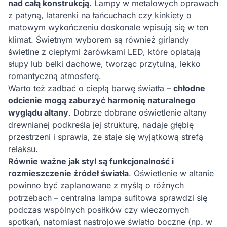
nad całą konstrukcją
. Lampy w metalowych oprawach
z patyną, latarenki na łańcuchach czy kinkiety o
matowym wykończeniu doskonale wpisują się w ten
klimat. Świetnym wyborem są również girlandy
świetlne z ciepłymi żarówkami LED, które oplatają
słupy lub belki dachowe, tworząc przytulną, lekko
romantyczną atmosferę.
Warto też zadbać o ciepłą barwę światła –
chłodne
odcienie mogą zaburzyć harmonię naturalnego
wyglądu altany
. Dobrze dobrane oświetlenie altany
drewnianej podkreśla jej strukturę, nadaje głębię
przestrzeni i sprawia, że staje się wyjątkową strefą
relaksu.
Równie ważne jak styl są funkcjonalność i
rozmieszczenie źródeł światła
. Oświetlenie w altanie
powinno być zaplanowane z myślą o różnych
potrzebach – centralna lampa sufitowa sprawdzi się
podczas wspólnych posiłków czy wieczornych
spotkań, natomiast nastrojowe światło boczne (np. w