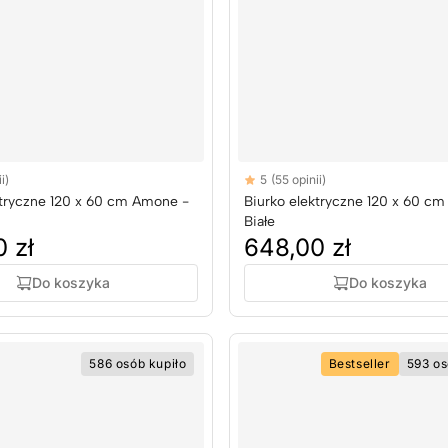
Reviews
i)
5
(55 opinii)
rs
5 out of 5 stars
ktryczne 120 x 60 cm Amone -
Biurko elektryczne 120 x 60 c
Białe
 zł
648,00 zł
Do koszyka
Do koszyka
586 osób kupiło
Bestseller
593 os