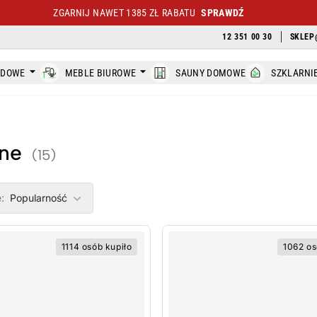
ZGARNIJ NAWET 1385 ZŁ RABATU
SPRAWDŹ
12 351 00 30
SKLEP
ODOWE
MEBLE BIUROWE
SAUNY DOMOWE
SZKLARNI
ane
(15)
ers
:
Popularność
1114 osób kupiło
1062 os