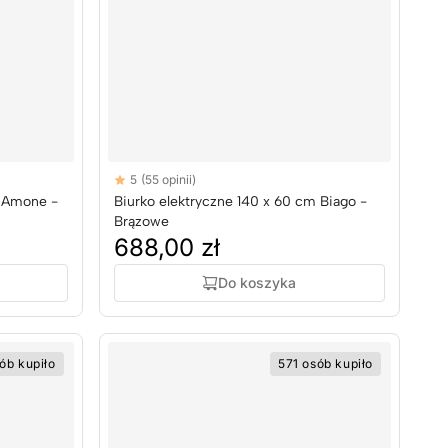
Reviews
5
(55 opinii)
5 out of 5 stars
m Amone -
Biurko elektryczne 140 x 60 cm Biago -
Brązowe
688,00 zł
Do koszyka
ób kupiło
571 osób kupiło