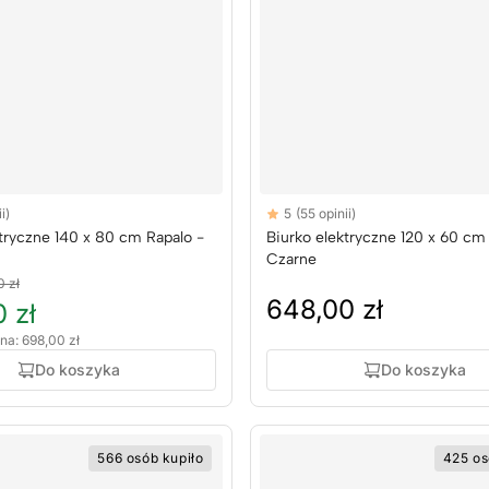
Reviews
i)
5
(55 opinii)
rs
5 out of 5 stars
ktryczne 140 x 80 cm Rapalo -
Biurko elektryczne 120 x 60 c
Czarne
0 zł
648,00 zł
 zł
na: 698,00 zł
Do koszyka
Do koszyka
566 osób kupiło
425 os