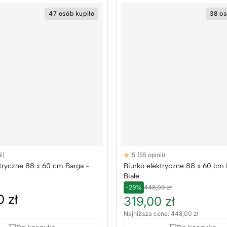
47 osób kupiło
38 os
Reviews
i)
5
(55 opinii)
rs
5 out of 5 stars
ktryczne 88 x 60 cm Barga -
Biurko elektryczne 88 x 60 cm 
Białe
-29%
448,00 zł
 zł
319,00 zł
Najniższa cena: 448,00 zł