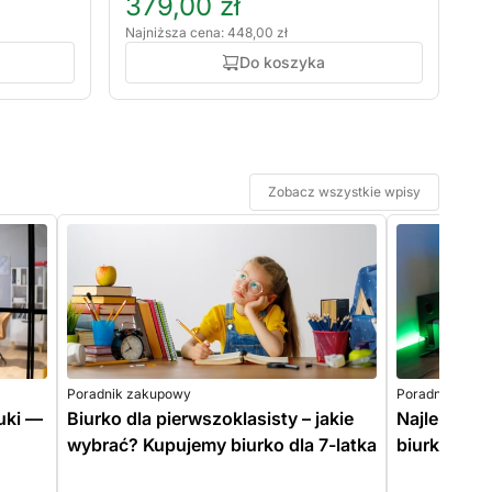
379,00 zł
Najniższa cena: 448,00 zł
Do koszyka
Zobacz wszystkie wpisy
Poradnik zakupowy
Poradnik zaku
uki —
Biurko dla pierwszoklasisty – jakie
Najlepsze 
wybrać? Kupujemy biurko dla 7-latka
biurko gam