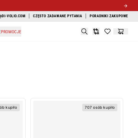
@DI-VOLIO.COM
CZĘSTO ZADAWANE PYTANIA
PORADNIKI ZAKUPOWE
Search
E
PROMOCJE
Porównywarka
items in favori
Koszyk
ób kupiło
707 osób kupiło