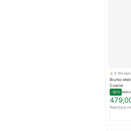
Reviews
5
(55 opini
5 out of 5 sta
Biurko ele
Czarne
-30%
688,0
479,00
Najniższa ce