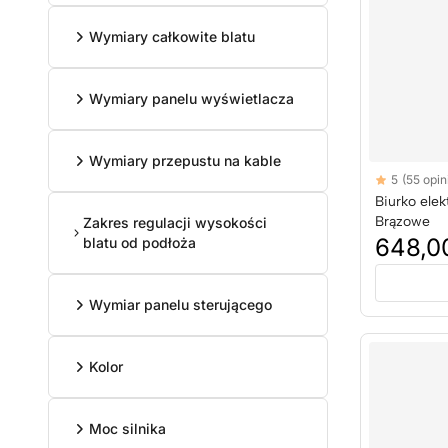
Wymiary całkowite blatu
Wymiary panelu wyświetlacza
Wymiary przepustu na kable
Reviews
5
(55 opini
5 out of 5 sta
Biurko ele
Brązowe
Zakres regulacji wysokości
648,00
blatu od podłoża
Wymiar panelu sterującego
Kolor
Moc silnika