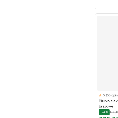
Reviews
5
(55 opini
5 out of 5 sta
Biurko elek
Brązowe
-24%
498,0