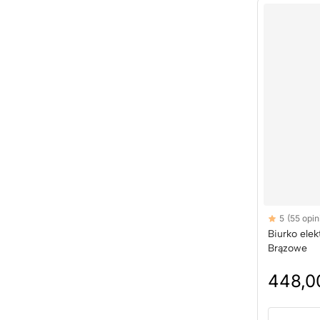
Reviews
5
(55 opini
5 out of 5 sta
Biurko ele
Brązowe
448,00