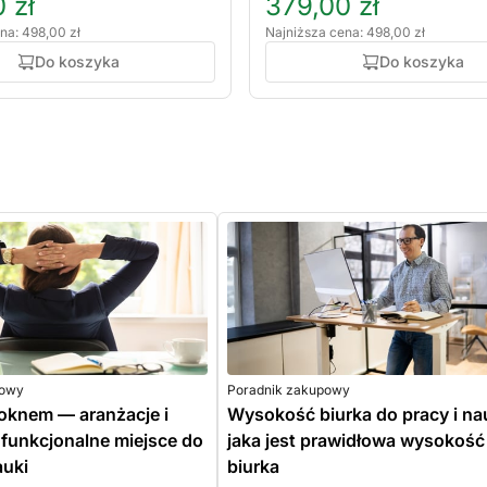
 zł
379,00 zł
na: 498,00 zł
Najniższa cena: 498,00 zł
Do koszyka
Do koszyka
powy
Poradnik zakupowy
oknem — aranżacje i
Wysokość biurka do pracy i na
funkcjonalne miejsce do
jaka jest prawidłowa wysokość
auki
biurka