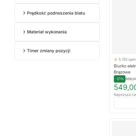
Prędkość podnoszenia blatu
Materiał wykonania
Timer zmiany pozycji
Reviews
5
(55 opini
5 out of 5 sta
Biurko ele
Brązowe
-21%
698,0
549,00
Najniższa ce