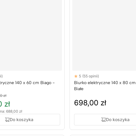
Reviews
i)
5
(55 opinii)
rs
5 out of 5 stars
ktryczne 140 x 60 cm Biago -
Biurko elektryczne 140 x 80 cm
Białe
0 zł
698,00 zł
 zł
na: 688,00 zł
Do koszyka
Do koszyka