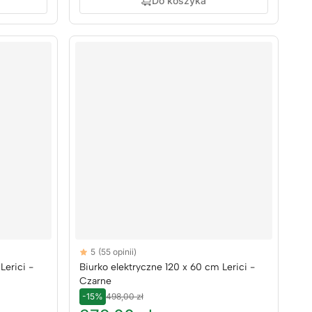
Do koszyka
Reviews
5
(55 opinii)
5 out of 5 stars
Lerici -
Biurko elektryczne 120 x 60 cm Lerici -
Czarne
-15%
498,00 zł