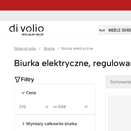
di-volio.com
MEBLE OGR
OFICJALNY SKLEP
Sklep di volio
/
Biurka
/
Biurka elektryczne
Biurka elektryczne, regulow
Product filt
Filtry
Sortowanie
Cena
—
zł
zł
Wymiary całkowite biurka