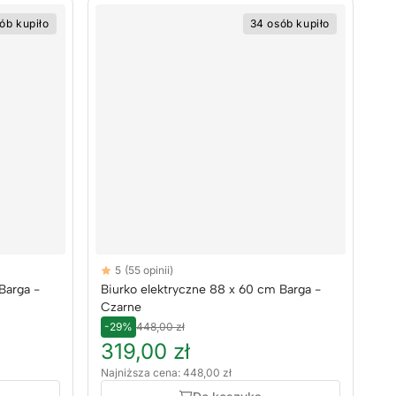
ób kupiło
34 osób kupiło
Reviews
5
(55 opinii)
5 out of 5 stars
Barga -
Biurko elektryczne 88 x 60 cm Barga -
Czarne
-29%
448,00 zł
319,00 zł
Najniższa cena: 448,00 zł