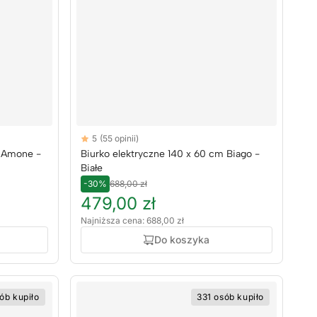
Reviews
5
(55 opinii)
5 out of 5 stars
m Amone -
Biurko elektryczne 140 x 60 cm Biago -
Białe
-30%
688,00 zł
479,00 zł
Najniższa cena: 688,00 zł
Do koszyka
ób kupiło
331 osób kupiło