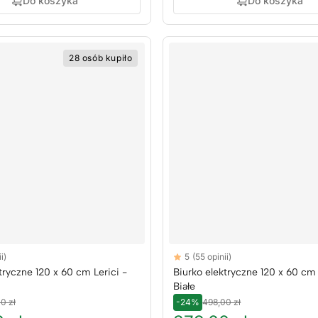
Do koszyka
Do koszyka
28 osób kupiło
Reviews
i)
5
(55 opinii)
rs
5 out of 5 stars
tryczne 120 x 60 cm Lerici -
Biurko elektryczne 120 x 60 cm 
Białe
0 zł
-24%
498,00 zł