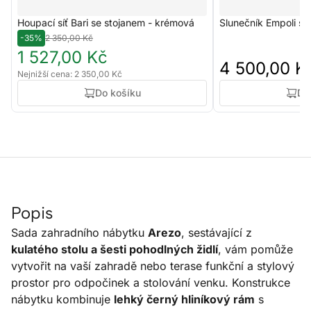
Houpací síť Bari se stojanem - krémová
Slunečník Empoli se
-35%
2 350,00 Kč
1 527,00 Kč
4 500,00 K
Nejnižší cena: 2 350,00 Kč
Do košíku
Do
Popis
Sada zahradního nábytku
Arezo
, sestávající z
kulatého stolu a šesti pohodlných židlí
, vám pomůže
vytvořit na vaší zahradě nebo terase funkční a stylový
prostor pro odpočinek a stolování venku. Konstrukce
nábytku kombinuje
lehký černý hliníkový rám
s