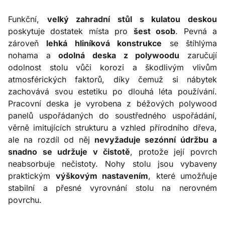
Funkční,
velký zahradní stůl s kulatou deskou
poskytuje dostatek místa pro
šest osob
. Pevná a
zároveň
lehká hliníková konstrukce
se štíhlýma
nohama a
odolná deska z polywoodu
zaručují
odolnost stolu vůči korozi a škodlivým vlivům
atmosférických faktorů, díky čemuž si nábytek
zachovává svou estetiku po dlouhá léta používání.
Pracovní deska je vyrobena z béžových polywood
panelů uspořádaných do soustředného uspořádání,
věrně imitujících strukturu a vzhled přírodního dřeva,
ale na rozdíl od něj
nevyžaduje sezónní údržbu a
snadno se udržuje v čistotě
, protože její povrch
neabsorbuje nečistoty. Nohy stolu jsou vybaveny
praktickým
výškovým nastavením
, které umožňuje
stabilní a přesné vyrovnání stolu na nerovném
povrchu.