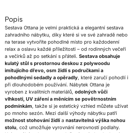
Popis
Sestava Ottana je velmi praktická a elegantní sestava
zahradního nábytku, díky které si ve své zahradě nebo
na terase vytvoříte pohodlné místo pro každodenní
relax a oslavu každé příležitosti – od rodinných večeří
a večírků až po setkání s přáteli.
Sestava obsahuje
kulatý stůl s prostornou deskou z polywoodu
imitujícího dřevo, osm židlí s područkami a
pohodlnými sedadly a opěradly
, které zaručí pohodlí i
při dlouhodobém používání. Nábytek Ottana je
vyroben z kvalitních materiálů,
odolných vůči
vlhkosti, UV záření a měnícím se povětrnostním
podmínkám
, takže si je estetický vzhled můžete užívat
po mnoho sezón. Mezi další výhody nábytku patří
možnost stohování židlí
a
nastavitelná výška nohou
stolu
, což umožňuje vyrovnání nerovností podlahy.