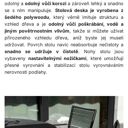
odolný a
odolný vůči korozi
a zároveň lehký a snadno
se s ním manipuluje.
Stolová deska je vyrobena z
šedého polywoodu
, který věrně imituje strukturu a
vzhled dřeva a je
odolný vůči poškrábání, vodě a
jiným povětrnostním vlivům
, takže si můžete užívat
přirozeného vzhledu dřeva, aniž byste jej museli
udržovat. Povrch stolu navíc neabsorbuje nečistoty a
snadno se udržuje v čistotě
. Nohy stolu jsou
vybaveny
nastavitelnými nožičkami
, které umožňují
přesné vyrovnání a stabilizaci stolu vyrovnáváním
nerovností podlahy.