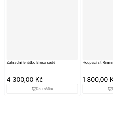
Zahradní lehátko Breso šedé
Houpací síť Rimini č
4 300,00 Kč
1 800,00 K
Do košíku
Do