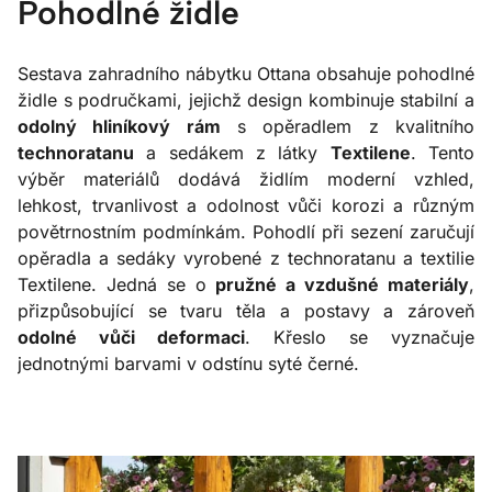
Pohodlné židle
Sestava zahradního nábytku Ottana obsahuje pohodlné
židle s područkami, jejichž design kombinuje stabilní a
odolný hliníkový rám
s opěradlem z kvalitního
technoratanu
a sedákem z látky
Textilene
. Tento
výběr materiálů dodává židlím moderní vzhled,
lehkost, trvanlivost a odolnost vůči korozi a různým
povětrnostním podmínkám. Pohodlí při sezení zaručují
opěradla a sedáky vyrobené z technoratanu a textilie
Textilene. Jedná se o
pružné a vzdušné materiály
,
přizpůsobující se tvaru těla a postavy a zároveň
odolné vůči deformaci
. Křeslo se vyznačuje
jednotnými barvami v odstínu syté černé.