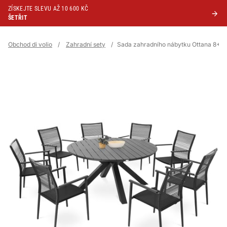
ZÍSKEJTE SLEVU AŽ 10 600 KČ
ŠETŘIT
Obchod di volio
/
Zahradní sety
/
Sada zahradního nábytku Ottana 8+1