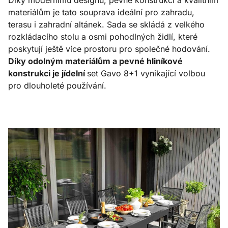
Díky modernímu designu, pevné konstrukci a kvalitním
materiálům je tato souprava ideální pro zahradu,
terasu i zahradní altánek. Sada se skládá z velkého
rozkládacího stolu a osmi pohodlných židlí, které
poskytují ještě více prostoru pro společné hodování.
Díky odolným materiálům a pevné hliníkové
konstrukci je jídelní
set Gavo 8+1 vynikající volbou
pro dlouholeté používání.