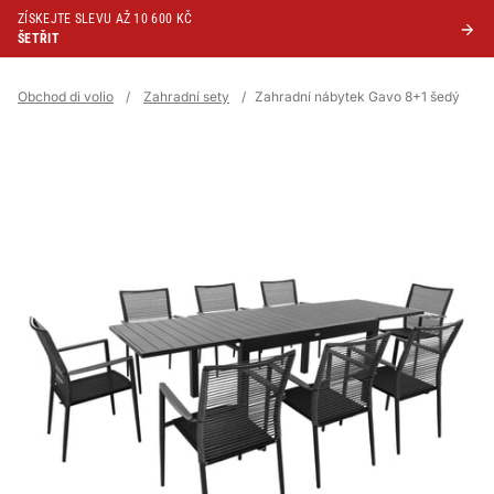
ZÍSKEJTE SLEVU AŽ 10 600 KČ
ŠETŘIT
Obchod di volio
/
Zahradní sety
/
Zahradní nábytek Gavo 8+1 šedý