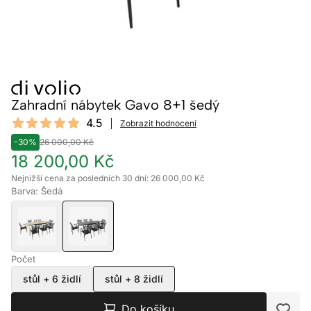
Zahradní nábytek Gavo 8+1 šedý
Reviews
4.5
Zobrazit hodnocení
4.5 out of 5 stars
-30%
26 000,00 Kč
18 200,00 Kč
Nejnižší cena za posledních 30 dní: 26 000,00 Kč
Barva: Šedá
Počet
stůl + 6 židlí
stůl + 8 židlí
Do košíku