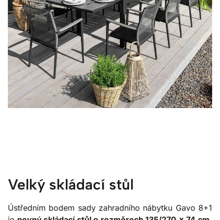
Velký skládací stůl
Ústředním bodem sady zahradního nábytku Gavo 8+1
je
pevný skládací stůl o rozměrech 135/270 × 74 cm
,