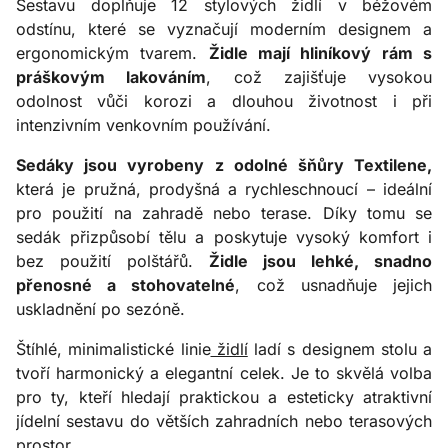
Sestavu doplňuje 12 stylových židlí v béžovém
odstínu, které se vyznačují moderním designem a
ergonomickým tvarem.
Židle mají hliníkový rám s
práškovým lakováním
, což zajišťuje vysokou
odolnost vůči korozi a dlouhou životnost i při
intenzivním venkovním používání.
Sedáky jsou vyrobeny z odolné šňůry Textilene,
která je pružná, prodyšná a rychleschnoucí – ideální
pro použití na zahradě nebo terase. Díky tomu se
sedák přizpůsobí tělu a poskytuje vysoký komfort i
bez použití polštářů.
Židle jsou lehké, snadno
přenosné a stohovatelné
, což usnadňuje jejich
uskladnění po sezóně.
Štíhlé, minimalistické linie
židlí
ladí s designem stolu a
tvoří harmonický a elegantní celek. Je to skvělá volba
pro ty, kteří hledají praktickou a esteticky atraktivní
jídelní sestavu do větších zahradních nebo terasových
prostor.