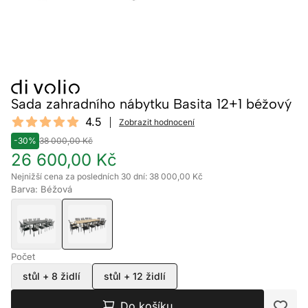
Sada zahradního nábytku Basita 12+1 béžový
Reviews
4.5
Zobrazit hodnocení
4.5 out of 5 stars
-30%
38 000,00 Kč
26 600,00 Kč
Nejnižší cena za posledních 30 dní: 38 000,00 Kč
Barva: Béžová
Počet
stůl + 8 židlí
stůl + 12 židlí
Do košíku