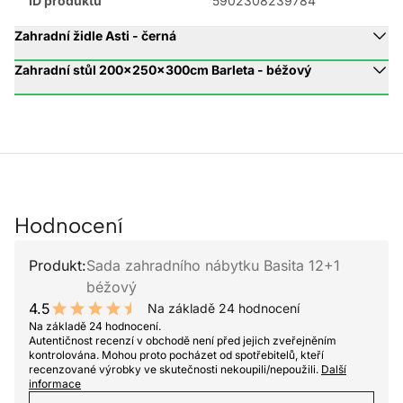
ID produktu
5902308239784
Zahradní židle Asti - černá
Zahradní stůl 200x250x300cm Barleta - béžový
Hodnocení
Produkt:
Sada zahradního nábytku Basita 12+1
béžový
4.5
Na základě 24 hodnocení
9 out of 10 stars
Na základě 24 hodnocení.
Autentičnost recenzí v obchodě není před jejich zveřejněním
kontrolována. Mohou proto pocházet od spotřebitelů, kteří
recenzované výrobky ve skutečnosti nekoupili/nepoužili.
Další
informace