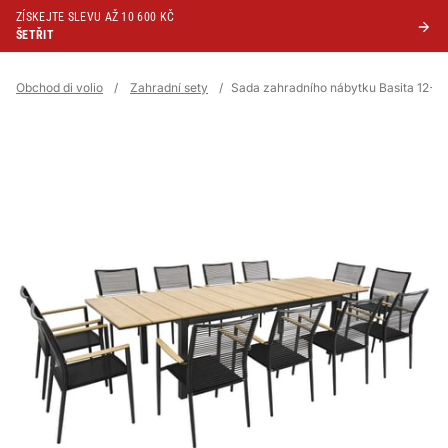
ZÍSKEJTE SLEVU AŽ 10 600 KČ
ŠETŘIT
Obchod di volio
/
Zahradní sety
/
Sada zahradního nábytku Basita 12+1