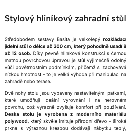
Stylový hliníkový zahradní stůl
Středobodem sestavy Basita je velkolepý
rozkládací
jídelní stůl o délce až 300 cm, který pohodlně usadí 8
až 12 osob
. Díky pevné hliníkové konstrukci s černou
matnou povrchovou úpravou je stůl výjimečně odolný
vůči povětrnostním podmínkám, přičemž si zachovává
nízkou hmotnost – to je velká výhoda při manipulaci na
zahradě nebo terase.
Dvě nohy stolu jsou vybaveny nastavitelnými patkami,
které umožňují ideální vyrovnání i na nerovném
povrchu, což výrazně zvyšuje komfort při používání.
Deska stolu je vyrobena z moderního materiálu
polywood,
který skvěle imituje přírodní dřevo – široká
prkna s výraznou kresbou dodávají nábytku teplý,