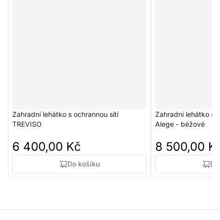
​Zahradní lehátko s ochrannou sítí
Zahradní lehátko s
TREVISO
Alege - béžové
6 400,00 Kč
8 500,00 K
Do košíku
Do