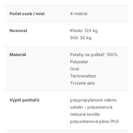
Počet osob / míst
4-místné
Nosnost
Křeslo: 120 kg
Stůl: 30 kg
Materiál
Potahy na polštář: 100%
Polyester
Ocel
Technorattan
Tvrzené sklo
Výplň polštářů
polypropylenové vlákno
vatelín – polyesterová
netkaná textilie
polyuretanová pěna (PU)