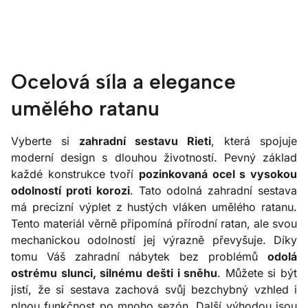
Ocelová síla a elegance
umělého ratanu
Vyberte si
zahradní sestavu Rieti
, která spojuje
moderní design s dlouhou životností. Pevný základ
každé konstrukce tvoří
pozinkovaná ocel s vysokou
odolností proti korozi
. Tato odolná zahradní sestava
má precizní výplet z hustých vláken umělého ratanu.
Tento materiál věrně připomíná přírodní ratan, ale svou
mechanickou odolností jej výrazně převyšuje. Díky
tomu Váš zahradní nábytek bez problémů
odolá
ostrému slunci, silnému dešti i sněhu
. Můžete si být
jistí, že si sestava zachová svůj bezchybný vzhled i
plnou funkčnost po mnoho sezón. Další výhodou jsou