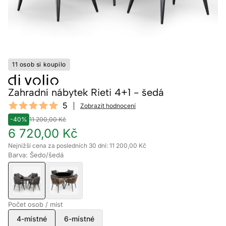
11 osob si koupilo
Zahradní nábytek Rieti 4+1 - šedá
Reviews
5
Zobrazit hodnocení
5 out of 5 stars
-40%
11 200,00 Kč
6 720,00 Kč
Nejnižší cena za posledních 30 dní: 11 200,00 Kč
Barva: Šedo/šedá
Počet osob / míst
4-místné
6-místné