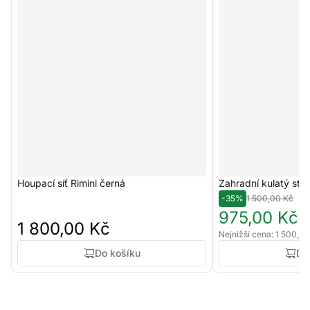
Houpací síť Rimini černá
Zahradní kulatý stů
-35%
1 500,00 Kč
975,00 Kč
1 800,00 Kč
Nejnižší cena: 1 500,0
Do košíku
Do