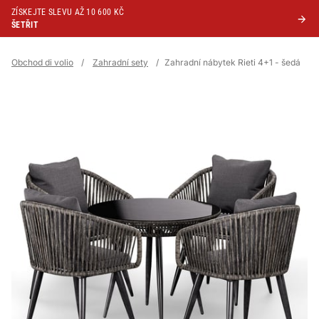
ZÍSKEJTE SLEVU AŽ 10 600 KČ
ŠETŘIT
Obchod di volio
/
Zahradní sety
/
Zahradní nábytek Rieti 4+1 - šedá