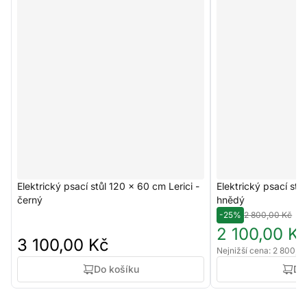
Elektrický psací stůl 120 x 60 cm Lerici -
Elektrický psací st
černý
hnědý
-25%
2 800,00 Kč
2 100,00 K
3 100,00 Kč
Nejnižší cena: 2 800,0
Do košíku
Do