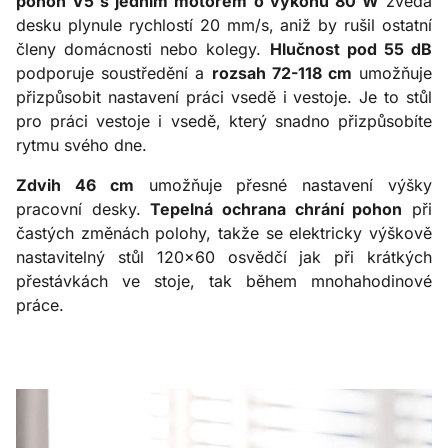
pohon V5 s jedním motorem o výkonu 80 W
zvedá
desku plynule rychlostí 20 mm/s, aniž by rušil ostatní
členy domácnosti nebo kolegy.
Hlučnost pod 55 dB
podporuje soustředění a
rozsah 72-118 cm
umožňuje
přizpůsobit nastavení práci vsedě i vestoje. Je to stůl
pro práci vestoje i vsedě, který snadno přizpůsobíte
rytmu svého dne.
Zdvih 46 cm
umožňuje přesné nastavení výšky
pracovní desky.
Tepelná ochrana chrání pohon
při
častých změnách polohy, takže se elektricky výškově
nastavitelný stůl 120x60 osvědčí jak při krátkých
přestávkách ve stoje, tak během mnohahodinové
práce.