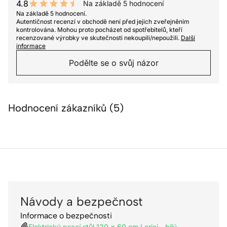
4.8
Na základě 5 hodnocení
9.6 out of 10 stars
Na základě 5 hodnocení.
Autentičnost recenzí v obchodě není před jejich zveřejněním
kontrolována. Mohou proto pocházet od spotřebitelů, kteří
recenzované výrobky ve skutečnosti nekoupili/nepoužili.
Další
informace
Podělte se o svůj názor
Hodnocení zákazníků (5)
Návody a bezpečnost
Informace o bezpečnosti
Elektrický psací stůl 120 x 60 cm Lerici - bílý