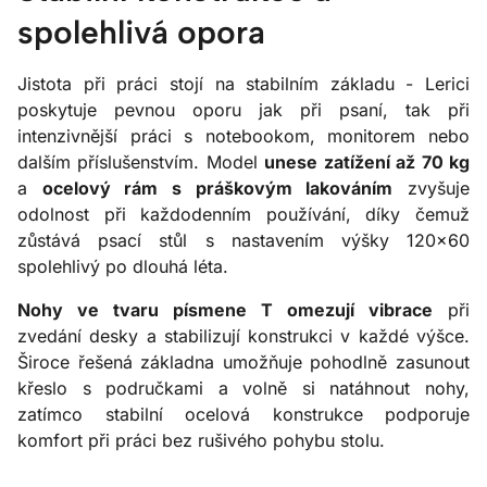
spolehlivá opora
Jistota při práci stojí na stabilním základu - Lerici
poskytuje pevnou oporu jak při psaní, tak při
intenzivnější práci s notebookom, monitorem nebo
dalším příslušenstvím. Model
unese zatížení až 70 kg
a
ocelový rám s práškovým lakováním
zvyšuje
odolnost při každodenním používání, díky čemuž
zůstává psací stůl s nastavením výšky 120x60
spolehlivý po dlouhá léta.
Nohy ve tvaru písmene T omezují vibrace
při
zvedání desky a stabilizují konstrukci v každé výšce.
Široce řešená základna umožňuje pohodlně zasunout
křeslo s područkami a volně si natáhnout nohy,
zatímco stabilní ocelová konstrukce podporuje
komfort při práci bez rušivého pohybu stolu.