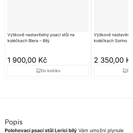
Výškově nastavitelný psací stůl na
Výškově nastaviteln
koléčkach Blera – Bílý
koléčkach Sorino – B
1 900,00 Kč
2 350,00 K
Do košíku
Do
Popis
Polohovací psací stůl Lerici bílý
Vám umožní plynule