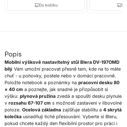
Do košíku
Do
Popis
Mobilní výškově nastavitelný stůl Blera DV-197OMD
bílý
Vám umožní pracovat přesně tam, kde na to máte
chuť - u pohovky, postele nebo v domácí pracovně.
Položte notebook a poznámky na
pracovní desku 80
× 40 cm
a poznejte, jak snadné je přizpůsobit si
výšku:
plynová pružina
zvedá a spouští desku plynule
v
rozsahu 67-107 cm
s možností zastavení v libovolné
poloze.
Ocelová základna
zajišťuje stabilitu a
4 skrytá
kolečka
usnadňují tiché přesouvání. Vyberte si Bleru,
pokud chcete každý den flexibilní prostor pro práci i