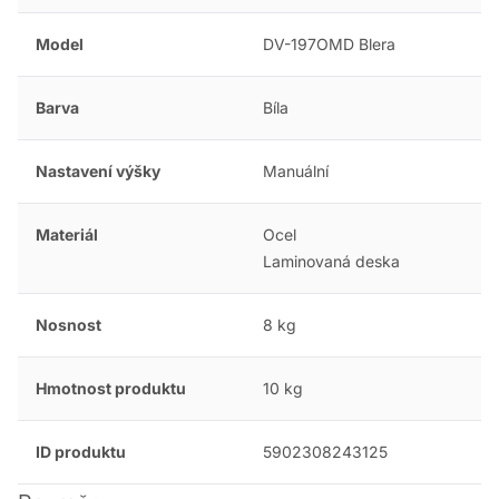
Model
DV-197OMD Blera
Barva
Bíla
Nastavení výšky
Manuální
Materiál
Ocel
Laminovaná deska
Nosnost
8 kg
Hmotnost produktu
10 kg
ID produktu
5902308243125