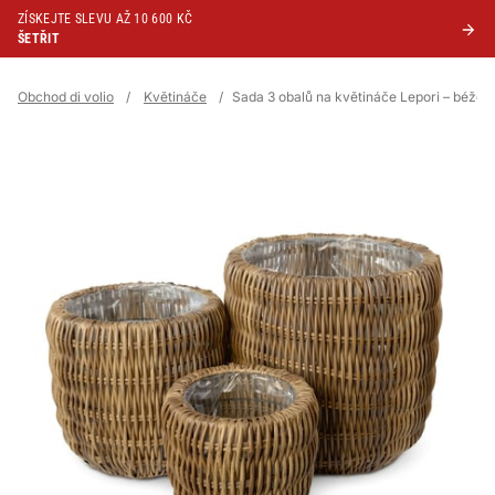
ZÍSKEJTE SLEVU AŽ 10 600 KČ
ŠETŘIT
Obchod di volio
/
Květináče
/
Sada 3 obalů na květináče Lepori – béžov