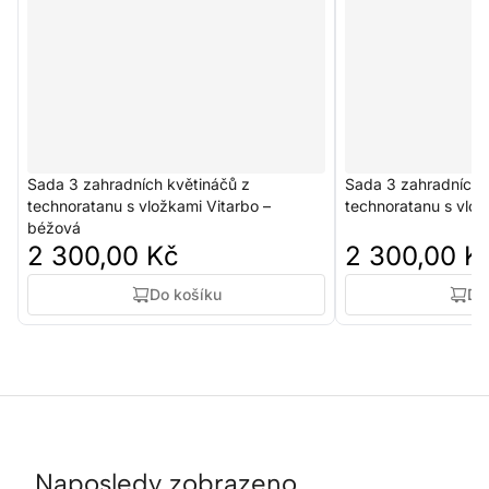
Sada 3 zahradních květináčů z
Sada 3 zahradních 
technoratanu s vložkami Vitarbo –
technoratanu s vlo
béžová
2 300,00 Kč
2 300,00 K
Do košíku
Do
Naposledy zobrazeno