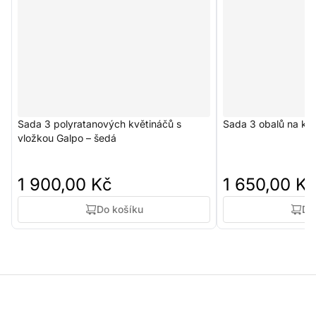
Sada 3 polyratanových květináčů s
Sada 3 obalů na kvě
vložkou Galpo – šedá
1 900,00 Kč
1 650,00 K
Do košíku
Do