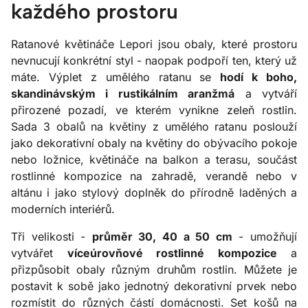
každého prostoru
Ratanové květináče Lepori jsou obaly, které prostoru
nevnucují konkrétní styl - naopak podpoří ten, který už
máte. Výplet z umělého ratanu se
hodí k boho,
skandinávským i rustikálním aranžmá
a vytváří
přirozené pozadí, ve kterém vynikne zeleň rostlin.
Sada 3 obalů na květiny z umělého ratanu poslouží
jako dekorativní obaly na květiny do obývacího pokoje
nebo ložnice, květináče na balkon a terasu, součást
rostlinné kompozice na zahradě, verandě nebo v
altánu i jako stylový doplněk do přírodně laděných a
moderních interiérů.
Tři velikosti -
průměr 30, 40 a 50 cm
- umožňují
vytvářet
víceúrovňové rostlinné kompozice
a
přizpůsobit obaly různým druhům rostlin. Můžete je
postavit k sobě jako jednotný dekorativní prvek nebo
rozmístit do různých částí domácnosti. Set košů na