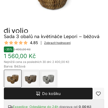
Sada 3 obalů na květináče Lepori – béžová
Reviews
4.85
Zobrazit hodnocení
4.85 out of 5 stars
-35%
2 400,00 Kč
1 560,00 Kč
Nejnižší cena za posledních 30 dní: 2 400,00 Kč
Barva: Béžová
Do košíku
Expedice: Odesíláme do 24h
doprava od
0,00 Kč