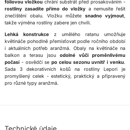
fóliovou vložkou
chrání substrát před prosakováním -
rostliny zasadíte přímo do vložky
a nemusíte řešit
znečištění obalu. Vložku můžete
snadno vyjmout
,
takže výměna rostliny zabere jen chvíli.
Lehká konstrukce
z umělého ratanu umožňuje
květináče pohodlně přemisťovat podle ročního období
i aktuálních potřeb aranžmá. Obaly na květináče na
balkon a terasu jsou
odolné vůči proměnlivému
počasí
- osvědčí se
po celou sezonu uvnitř i venku
.
Sada 3 dekorativních košů na rostliny Lepori je
promyšlený celek - estetický, praktický a připravený
pro různé typy aranžmá.
Technické údaje