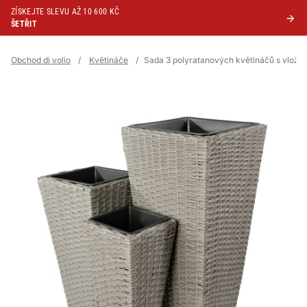
ZÍSKEJTE SLEVU AŽ 10 600 KČ
ŠETŘIT
Obchod di volio
/
Květináče
/
Sada 3 polyratanových květináčů s vložko