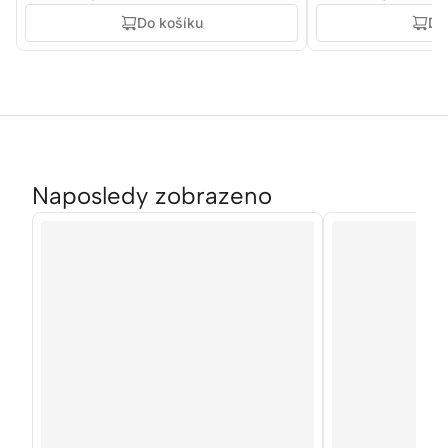
Do košíku
Do
Naposledy zobrazeno