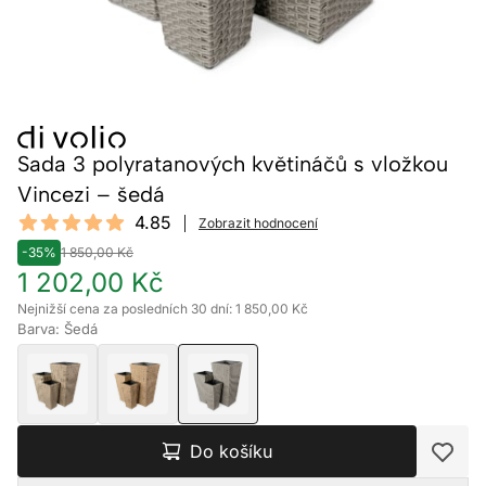
Sada 3 polyratanových květináčů s vložkou
Vincezi – šedá
Reviews
4.85
Zobrazit hodnocení
4.85 out of 5 stars
-35%
1 850,00 Kč
1 202,00 Kč
Nejnižší cena za posledních 30 dní: 1 850,00 Kč
Barva: Šedá
Do košíku