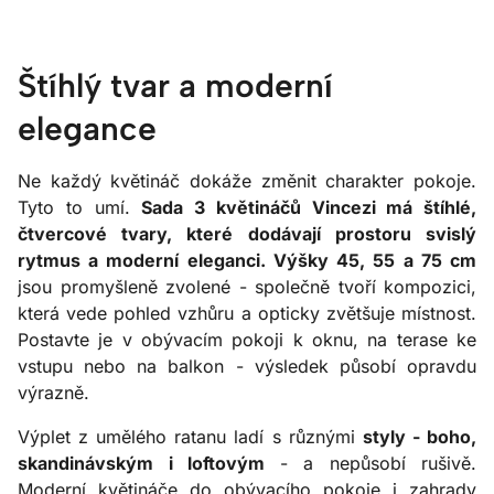
Štíhlý tvar a moderní
elegance
Ne každý květináč dokáže změnit charakter pokoje.
Tyto to umí.
Sada 3 květináčů Vincezi má štíhlé,
čtvercové tvary, které dodávají prostoru svislý
rytmus a moderní eleganci. Výšky 45, 55 a 75 cm
jsou promyšleně zvolené - společně tvoří kompozici,
která vede pohled vzhůru a opticky zvětšuje místnost.
Postavte je v obývacím pokoji k oknu, na terase ke
vstupu nebo na balkon - výsledek působí opravdu
výrazně.
Výplet z umělého ratanu ladí s různými
styly - boho,
skandinávským i loftovým
- a nepůsobí rušivě.
Moderní květináče do obývacího pokoje i zahrady