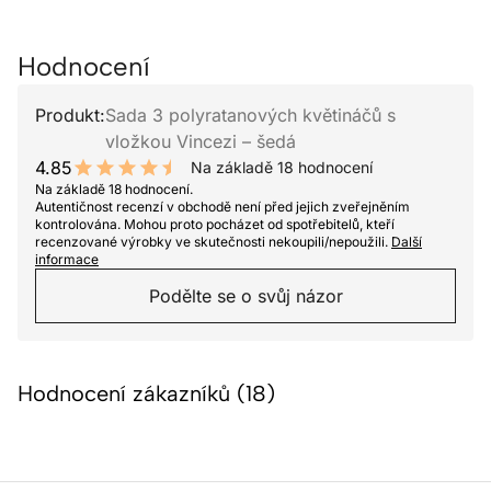
Hodnocení
Produkt:
Sada 3 polyratanových květináčů s
vložkou Vincezi – šedá
4.85
Na základě 18 hodnocení
9.7 out of 10 stars
Na základě 18 hodnocení.
Autentičnost recenzí v obchodě není před jejich zveřejněním
kontrolována. Mohou proto pocházet od spotřebitelů, kteří
recenzované výrobky ve skutečnosti nekoupili/nepoužili.
Další
informace
Podělte se o svůj názor
Hodnocení zákazníků (18)