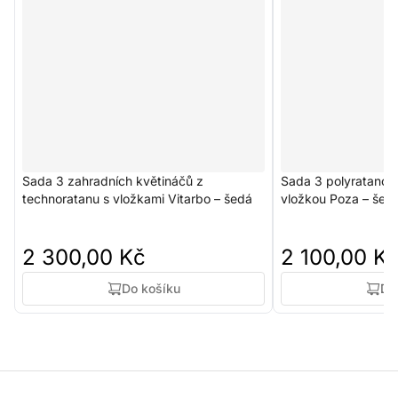
Sada 3 zahradních květináčů z
Sada 3 polyratanov
technoratanu s vložkami Vitarbo – šedá
vložkou Poza – šed
2 300,00 Kč
2 100,00 K
Do košíku
Do