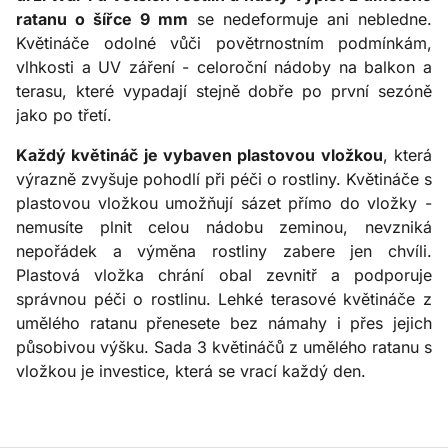
ratanu o šířce 9 mm
se nedeformuje ani nebledne.
Květináče odolné vůči povětrnostním podmínkám,
vlhkosti a UV záření - celoroční nádoby na balkon a
terasu, které vypadají stejně dobře po první sezóně
jako po třetí.
Každý květináč je vybaven plastovou vložkou
, která
výrazně zvyšuje pohodlí při péči o rostliny. Květináče s
plastovou vložkou umožňují sázet přímo do vložky -
nemusíte plnit celou nádobu zeminou, nevzniká
nepořádek a výměna rostliny zabere jen chvíli.
Plastová vložka chrání obal zevnitř a podporuje
správnou péči o rostlinu. Lehké terasové květináče z
umělého ratanu přenesete bez námahy i přes jejich
působivou výšku. Sada 3 květináčů z umělého ratanu s
vložkou je investice, která se vrací každý den.