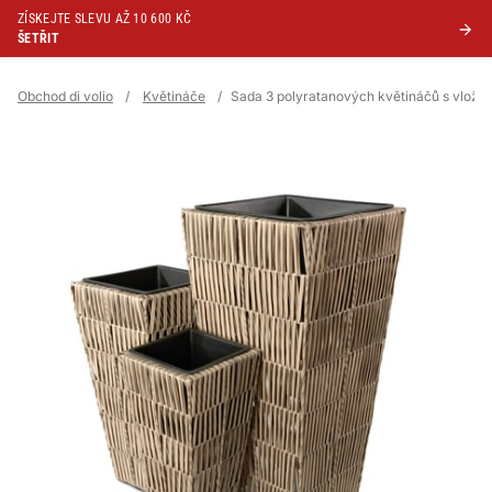
ZÍSKEJTE SLEVU AŽ 10 600 KČ
ŠETŘIT
Obchod di volio
/
Květináče
/
Sada 3 polyratanových květináčů s vložk