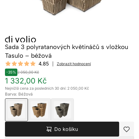
Sada 3 polyratanových květináčů s vložkou
Tasulo – béžová
Reviews
4.85
Zobrazit hodnocení
4.85 out of 5 stars
-35%
2 050,00 Kč
1 332,00 Kč
Nejnižší cena za posledních 30 dní: 2 050,00 Kč
Barva: Béžová
Do košíku