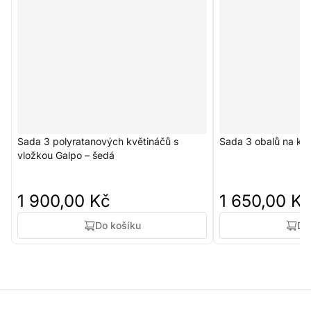
Sada 3 polyratanových květináčů s
Sada 3 obalů na kvě
vložkou Galpo – šedá
1 900,00 Kč
1 650,00 K
Do košíku
Do