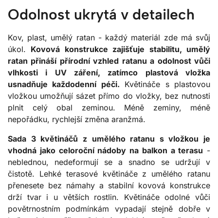
Odolnost ukrytá v detailech
Kov, plast, umělý ratan - každý materiál zde má svůj
úkol.
Kovová konstrukce zajišťuje stabilitu, umělý
ratan přináší přírodní vzhled ratanu a odolnost vůči
vlhkosti i UV záření, zatímco plastová vložka
usnadňuje každodenní péči.
Květináče s plastovou
vložkou umožňují sázet přímo do vložky, bez nutnosti
plnit celý obal zeminou. Méně zeminy, méně
nepořádku, rychlejší změna aranžmá.
Sada 3 květináčů z umělého ratanu s vložkou je
vhodná jako celoroční nádoby na balkon a terasu
-
neblednou, nedeformují se a snadno se udržují v
čistotě. Lehké terasové květináče z umělého ratanu
přenesete bez námahy a stabilní kovová konstrukce
drží tvar i u větších rostlin. Květináče odolné vůči
povětrnostním podmínkám vypadají stejně dobře v