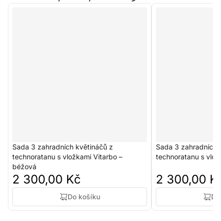
Sada 3 zahradních květináčů z
Sada 3 zahradních 
technoratanu s vložkami Vitarbo –
technoratanu s vlo
béžová
2 300,00 Kč
2 300,00 K
Do košíku
Do