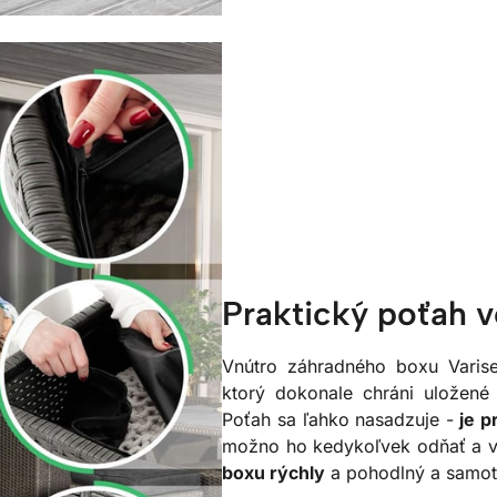
Praktický poťah v
Vnútro záhradného boxu Varise
ktorý dokonale chráni uložené
Poťah sa ľahko nasadzuje -
je p
možno ho kedykoľvek odňať a vy
boxu rýchly
a pohodlný a samo