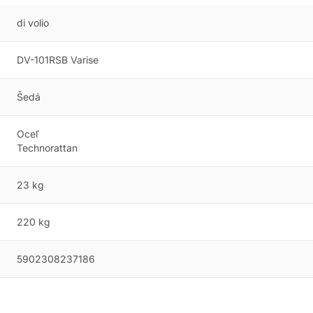
di volio
DV-101RSB Varise
Šedá
Oceľ
Technorattan
23 kg
220 kg
5902308237186