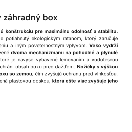
 záhradný box
 konštrukciu pre maximálnu odolnosť a stabilitu.
je potiahnutý ekologickým ratanom, ktorý zaručuje
areniu a iným poveternostným vplyvom.
Veko vydrží
vené
dvoma mechanizmami na pohodlné a plynulé
ktoré je navyše vybavené lemovaním a vodotesnou
e chráni obsah boxu pred dažďom.
Nožičky s výškou
boxu so zemou
, čím zvyšujú ochranu pred vlhkosťou.
žená plastovou doskou,
ktorá ešte viac zvyšuje jeho