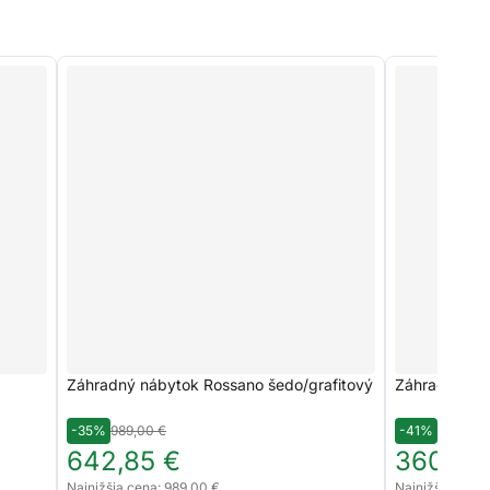
Záhradný nábytok Rossano šedo/grafitový
Záhradný ná
-35%
989,00 €
-41%
610,00 
642,85 €
360,00
Najnižšia cena: 989,00 €
Najnižšia cena: