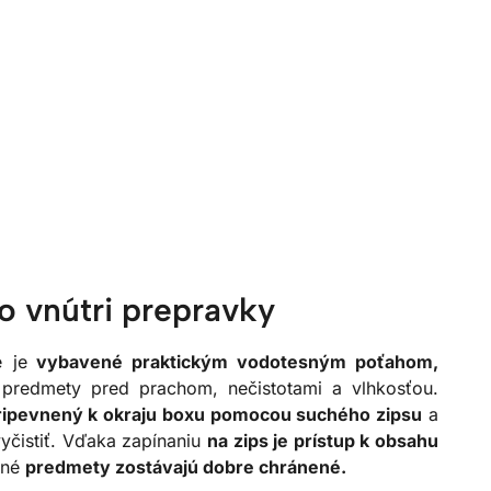
o vnútri prepravky
 je
vybavené praktickým vodotesným poťahom,
 predmety pred prachom, nečistotami a vlhkosťou.
ripevnený k okraju boxu pomocou suchého zipsu
a
čistiť. Vďaka zapínaniu
na zips je prístup k obsahu
tné
predmety zostávajú dobre chránené.