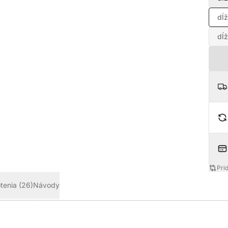
dĺž
dĺž
Pri
tenia
(26)
Návody