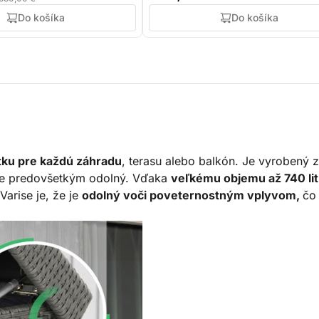
Do košíka
Do košíka
ku pre každú záhradu
, terasu alebo balkón. Je vyrobený 
ale predovšetkým odolný. Vďaka
veľkému objemu až 740 li
arise je, že je
odolný voči poveternostným vplyvom,
čo