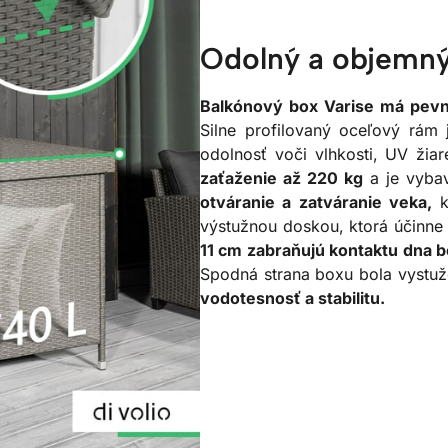
Odolný a objemný
Balkónový box Varise má pevnú
Silne profilovaný oceľový rám 
odolnosť voči vlhkosti, UV ži
zaťaženie až 220 kg
a je vyba
otváranie a zatváranie veka,
výstužnou doskou, ktorá účinn
11 cm zabraňujú kontaktu dna 
Spodná strana boxu bola vystu
vodotesnosť a stabilitu.