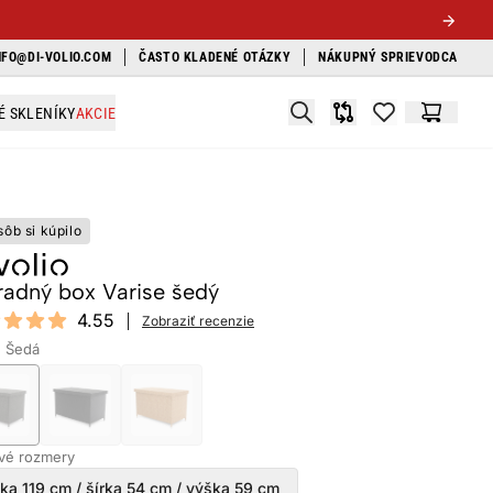
NFO@DI-VOLIO.COM
ČASTO KLADENÉ OTÁZKY
NÁKUPNÝ SPRIEVODCA
Search
É SKLENÍKY
AKCIE
Porovnávač
items in favori
Košík
sôb si kúpilo
radný box Varise šedý
ews
4.55
Zobraziť recenzie
t of 5 stars
: Šedá
vé rozmery
ka 119 cm / šírka 54 cm / výška 59 cm