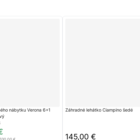
ého nábytku Verona 6+1
Záhradné lehátko Ciampino šedé
vý
€
€
145,00 €
 630,00 €