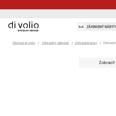
di-volio.com
ZÁHRADNÝ NÁBYT
OFICIÁLNY OBCHOD
Obchod di volio
/
Záhradný nábytok
/
Záhradné boxy
/
Záhradný
Zobraziť 