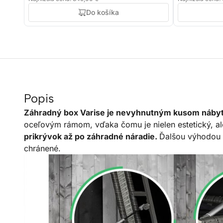
Do košíka
Popis
Záhradný box Varise je nevyhnutným kusom nábyt
oceľovým rámom, vďaka čomu je nielen estetický, 
prikrývok až po záhradné náradie.
Ďalšou výhodou V
chránené.