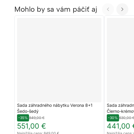
Mohlo by sa vám páčiť aj
Sada záhradného nábytku Verona 8+1
Sada záhradn
Šedo-šedý
Čierno-krémo
-35%
849,00 €
-30%
630,00 
551,00 €
441,00 
Najnižšia cena: 849,00 €
Najnižšia cena: