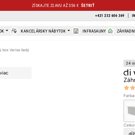
ZÍSKAJTE ZĽAVU AŽ 356 €
ŠETRIŤ
+421 232 606 369
I
OK
KANCELÁRSKY NÁBYTOK
INFRASAUNY
ZÁHRADN
 box Varise šedý
24 o
viac
Záh
Revi
4.55 ou
Farba
Celko
dĺž