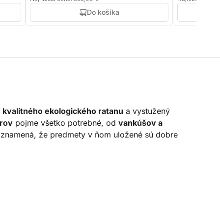
Do košíka
z
kvalitného ekologického ratanu
a vystužený
trov
pojme všetko potrebné, od
vankúšov a
 znamená, že predmety v ňom uložené sú dobre