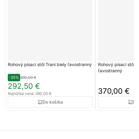
Rohový písací stôl Trani biely ľavostranný
Rohový písací stôl 
ľavostranný
-25%
390,00 €
292,50 €
370,00 €
Najnižšia cena: 390,00 €
Do košíka
Do