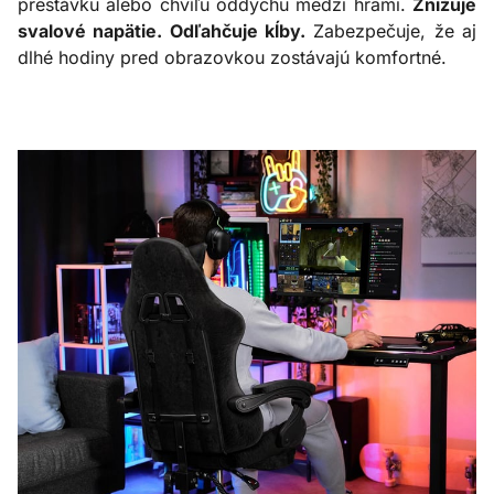
prestávku alebo chvíľu oddychu medzi hrami.
Znižuje
svalové napätie. Odľahčuje kĺby.
Zabezpečuje, že aj
dlhé hodiny pred obrazovkou zostávajú komfortné.