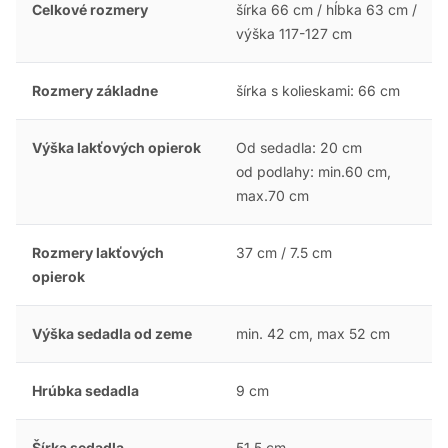
Celkové rozmery
šírka 66 cm / hĺbka 63 cm /
výška 117-127 cm
Rozmery základne
šírka s kolieskami: 66 cm
Výška lakťových opierok
Od sedadla: 20 cm
od podlahy: min.60 cm,
max.70 cm
Rozmery lakťových
37 cm / 7.5 cm
opierok
Výška sedadla od zeme
min. 42 cm, max 52 cm
Hrúbka sedadla
9 cm
Šírka sedadla
51.5 cm