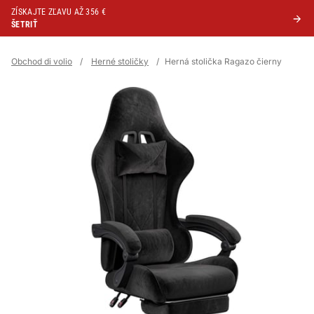
ZÍSKAJTE ZĽAVU AŽ 356 €
ŠETRIŤ
Obchod di volio
/
Herné stoličky
/
Herná stolička Ragazo čierny