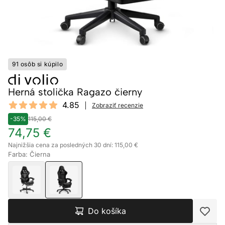
91 osôb si kúpilo
Herná stolička Ragazo čierny
Reviews
4.85
Zobraziť recenzie
4.85 out of 5 stars
-35%
115,00 €
74,75 €
Najnižšia cena za posledných 30 dní: 115,00 €
Farba: Čierna
Do košíka