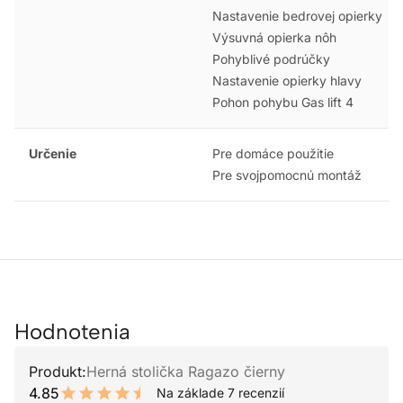
Nastavenie bedrovej opierky
Výsuvná opierka nôh
Pohyblivé podrúčky
Nastavenie opierky hlavy
Pohon pohybu Gas lift 4
Určenie
Pre domáce použitie
Pre svojpomocnú montáž
Hodnotenia
Produkt:
Herná stolička Ragazo čierny
4.85
Na základe 7 recenzií
9.7 out of 10 stars