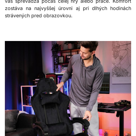
vás sprevádza počas celej hry alebo práce. Komfort
zostáva na najvyššej úrovni aj pri dlhých hodinách
strávených pred obrazovkou.