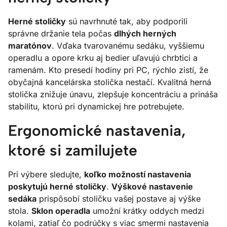
Herné stoličky
sú navrhnuté tak, aby podporili
správne držanie tela počas
dlhých herných
maratónov
. Vďaka tvarovanému sedáku, vyššiemu
operadlu a opore krku aj bedier uľavujú chrbtici a
ramenám. Kto presedí hodiny pri PC, rýchlo zistí, že
obyčajná kancelárska stolička nestačí. Kvalitná herná
stolička znižuje únavu, zlepšuje koncentráciu a prináša
stabilitu, ktorú pri dynamickej hre potrebujete.
Ergonomické nastavenia,
ktoré si zamilujete
Pri výbere sledujte,
koľko možností nastavenia
poskytujú herné stoličky
.
Výškové nastavenie
sedáka
prispôsobí stoličku vašej postave aj výške
stola.
Sklon operadla
umožní krátky oddych medzi
kolami, zatiaľ čo podrúčky s viac smermi nastavenia