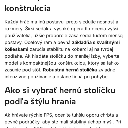
konštrukcia
Každý hráč má inú postavu, preto sledujte nosnosť a
rozmery. Širší sedák a vysoké operadlo ocenia vyšší
používatelia, užšie proporcie zasa sedia ľuďom menšej
postavy. Oceľový rám a pevná
základňa s kvalitnými
kolieskami
zaručia stabilitu na koberci aj na tvrdej
podlahe. Ak hľadáte stoličku do menšej izby, vyberte
model s kompaktnejšou konštrukciou, ktorý sa ľahko
zasunie pod stôl.
Robustná herná stolička
zvládne
intenzívne používanie a ostane tichá pri pohybe.
Ako si vybrať hernú stoličku
podľa štýlu hrania
Ak hrávate rýchle FPS, oceníte tuhšiu oporu chrbta a
pevné podrúčky, aby ste mali stabilný úchop myši. Pri