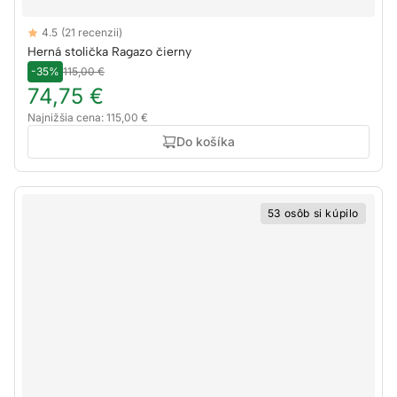
Reviews
4.5
(21 recenzii)
4.5 out of 5 stars
Herná stolička Ragazo čierny
-35%
115,00 €
74,75 €
Najnižšia cena: 115,00 €
Do košíka
53 osôb si kúpilo