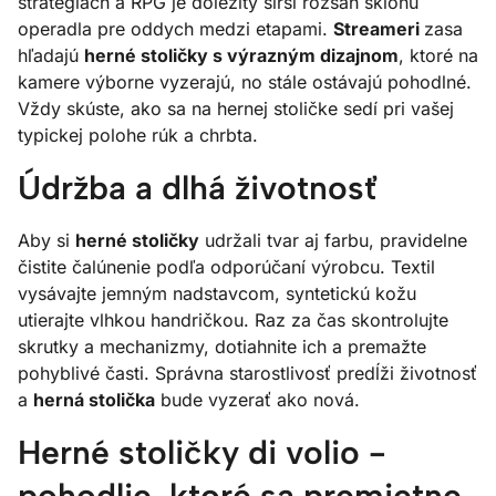
stratégiách a RPG je dôležitý širší rozsah sklonu
operadla pre oddych medzi etapami.
Streameri
zasa
hľadajú
herné stoličky s výrazným dizajnom
, ktoré na
kamere výborne vyzerajú, no stále ostávajú pohodlné.
Vždy skúste, ako sa na hernej stoličke sedí pri vašej
typickej polohe rúk a chrbta.
Údržba a dlhá životnosť
Aby si
herné stoličky
udržali tvar aj farbu, pravidelne
čistite čalúnenie podľa odporúčaní výrobcu. Textil
vysávajte jemným nadstavcom, syntetickú kožu
utierajte vlhkou handričkou. Raz za čas skontrolujte
skrutky a mechanizmy, dotiahnite ich a premažte
pohyblivé časti. Správna starostlivosť predĺži životnosť
a
herná stolička
bude vyzerať ako nová.
Herné stoličky di volio -
pohodlie, ktoré sa premietne