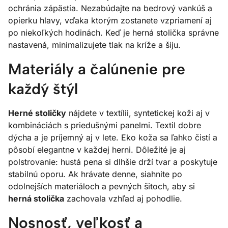
ochránia zápästia. Nezabúdajte na bedrový vankúš a
opierku hlavy, vďaka ktorým zostanete vzpriamení aj
po niekoľkých hodinách. Keď je herná stolička správne
nastavená, minimalizujete tlak na kríže a šiju.
Materiály a čalúnenie pre
každý štýl
Herné stoličky
nájdete v textílii, syntetickej koži aj v
kombináciách s priedušnými panelmi. Textil dobre
dýcha a je príjemný aj v lete. Eko koža sa ľahko čistí a
pôsobí elegantne v každej herni. Dôležité je aj
polstrovanie: hustá pena si dlhšie drží tvar a poskytuje
stabilnú oporu. Ak hrávate denne, siahnite po
odolnejších materiáloch a pevných šitoch, aby si
herná stolička
zachovala vzhľad aj pohodlie.
Nosnosť, veľkosť a