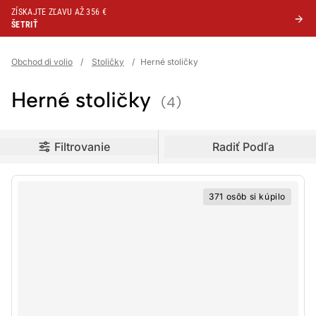
ZÍSKAJTE ZĽAVU AŽ 356 €
ŠETRIŤ
Obchod di volio
/
Stoličky
/
Herné stoličky
Herné stoličky
(4)
oduct filters
Filtrovanie
Radiť Podľa
371 osôb si kúpilo