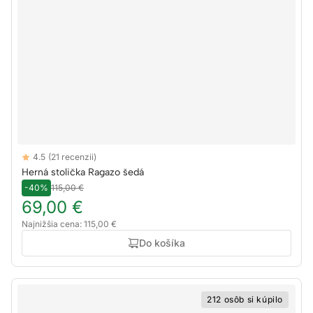
Reviews
4.5
(21 recenzii)
4.5 out of 5 stars
Herná stolička Ragazo šedá
-40%
115,00 €
69,00 €
Najnižšia cena: 115,00 €
Do košíka
212 osôb si kúpilo