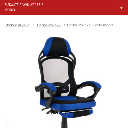
ZÍSKAJTE ZĽAVU AŽ 356 €
ŠETRIŤ
Obchod di volio
/
Herné stoličky
/
Herná stolička Sporte modrá