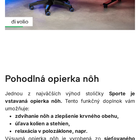
Pohodlná opierka nôh
Jednou z najväčších výhod stoličky
Sporte je
vstavaná opierka nôh.
Tento funkčný doplnok vám
umožňuje:
zdvíhanie nôh a zlepšenie krvného obehu,
úľava kolien a stehien,
relaxácia v polozáklone, napr.
Výsuvná opierka nôh je vyrobená zo
sieťovaného