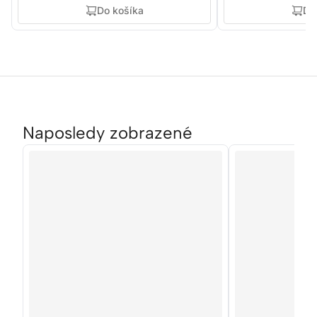
Do košíka
Do
Naposledy zobrazené