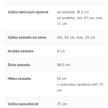
Výška lakťových opierok
od sedadla: 19.5 cm
od podlahy: min. 61 cm, max.
72 cm
Výška sedadla od zeme
min. 42 cm, max. 53 cm
Hrúbka sedadla
4 cm
Šírka sedadla
48.5 cm
Hĺbka sedadla
50 cm
s vysunutou opierkou nôh: 72
cm
Výška operadla od
72 cm