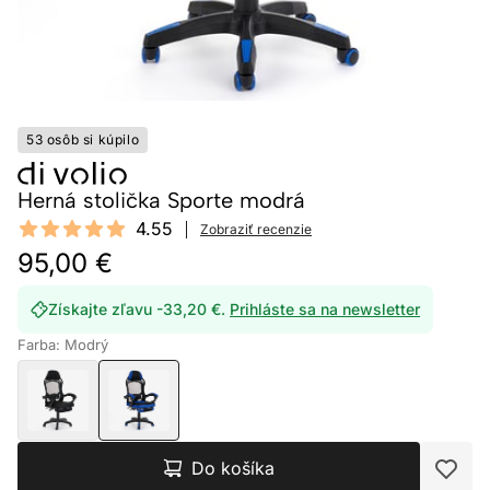
53 osôb si kúpilo
Herná stolička Sporte modrá
Reviews
4.55
Zobraziť recenzie
4.55 out of 5 stars
95,00 €
Získajte zľavu -33,20 €.
Prihláste sa na newsletter
Farba: Modrý
Do košíka