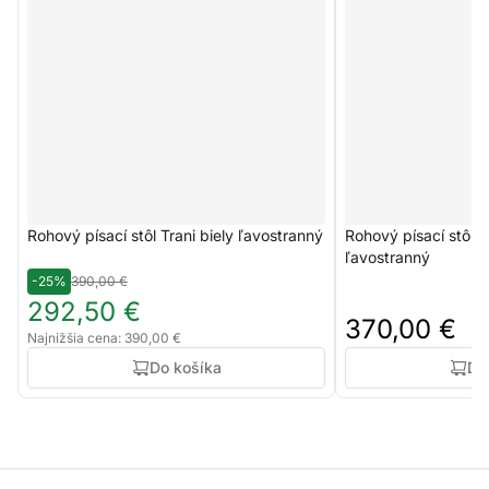
Rohový písací stôl Trani biely ľavostranný
Rohový písací stôl 
ľavostranný
-25%
390,00 €
292,50 €
370,00 €
Najnižšia cena: 390,00 €
Do košíka
Do