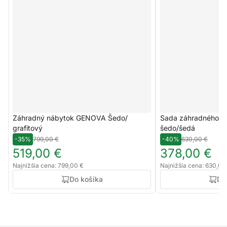
Záhradný nábytok GENOVA Šedo/
Sada záhradného n
grafitový
šedo/šedá
-35%
799,00 €
-40%
630,00 €
519,00 €
378,00 €
Najnižšia cena: 799,00 €
Najnižšia cena: 630,00
Do košíka
Do