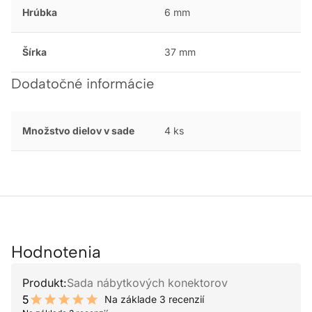
Hrúbka
6 mm
Šírka
37 mm
Dodatočné informácie
Množstvo dielov v sade
4 ks
Hodnotenia
Produkt:
Sada nábytkových konektorov
5
Na základe 3 recenzií
10 out of 10 stars