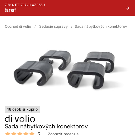
ZÍSKAJTE ZĽAVU AŽ 356 €
ŠETRIŤ
Obchod di volio
/
Sedacie súpravy
/
Sada nábytkových konektorov
18 osôb si kúpilo
Sada nábytkových konektorov
Reviews
5
Zobraziť recenzie