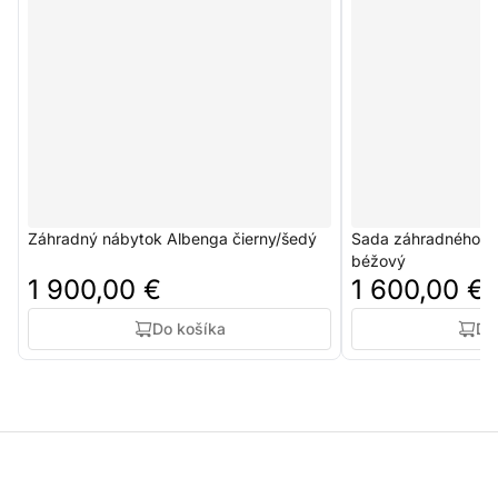
Záhradný nábytok Albenga čierny/šedý
Sada záhradného ná
béžový
1 900,00 €
1 600,00 €
Do košíka
Do