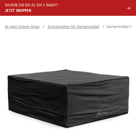
SICHERE DIR BIS ZU 439 € RABATT
JETZT SHOPPEN
di volio Online-Shop
/
Schutzhüllen für Gartenmöbel
/
Gartenmöbel Ab