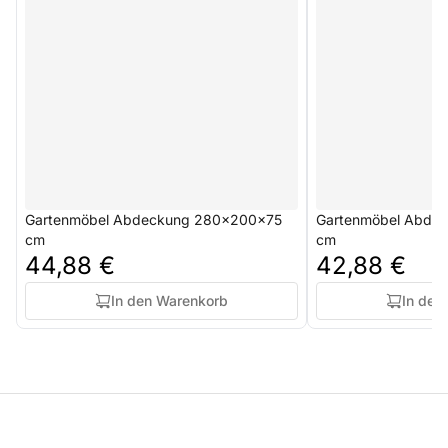
Gartenmöbel Abdeckung 280x200x75
Gartenmöbel Abde
cm
cm
44,88 €
42,88 €
In den Warenkorb
In den