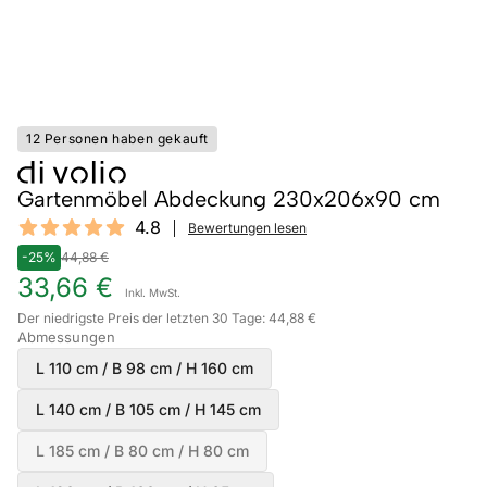
12 Personen haben gekauft
Gartenmöbel Abdeckung 230x206x90 cm
Reviews
4.8
Bewertungen lesen
4.8 out of 5 stars
-25%
44,88 €
33,66 €
Inkl. MwSt.
Der niedrigste Preis der letzten 30 Tage: 44,88 €
Abmessungen
L 110 cm / B 98 cm / H 160 cm
L 140 cm / B 105 cm / H 145 cm
L 185 cm / B 80 cm / H 80 cm