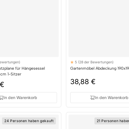
Reviews
Bewertungen)
5
(28 der Bewertungen)
rs
5 out of 5 stars
tzplane für Hängesessel
Gartenmöbel Abdeckung 190x1
cm 1-Sitzer
38,88 €
 €
In den Warenkorb
In den Warenkorb
24 Personen haben gekauft
21 Personen habe