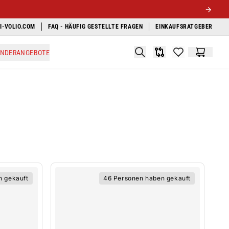
I-VOLIO.COM
FAQ - HÄUFIG GESTELLTE FRAGEN
EINKAUFSRATGEBER
Search
ONDERANGEBOTE
Produkt-Vergleichsli
items in favori
Warenko
n gekauft
46 Personen haben gekauft