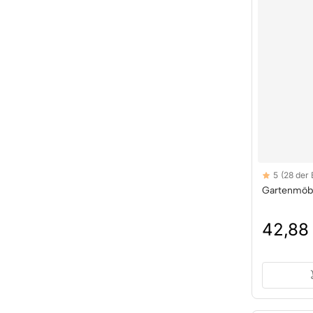
Reviews
5
(28 der
5 out of 5 sta
Gartenmöb
42,88