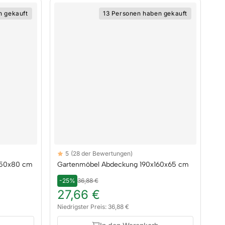
n gekauft
13 Personen haben gekauft
Reviews
5
(28 der Bewertungen)
5 out of 5 stars
150x80 cm
Gartenmöbel Abdeckung 190x160x65 cm
-25%
36,88 €
27,66 €
Niedrigster Preis: 36,88 €