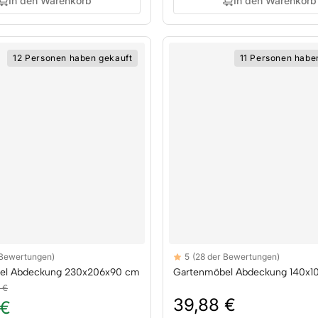
In den Warenkorb
In den Warenkorb
12 Personen haben gekauft
11 Personen habe
Reviews
 Bewertungen)
5
(28 der Bewertungen)
rs
5 out of 5 stars
el Abdeckung 230x206x90 cm
Gartenmöbel Abdeckung 140x1
 €
39,88 €
 €