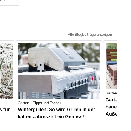
Alle Blogbeiträge anzeigen
Garten - Tipps
Gartenmöbe
Garten - Tipps und Trends
bauen: Krea
s für
Wintergrillen: So wird Grillen in der
Außenbere
kalten Jahreszeit ein Genuss!