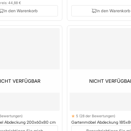
reis: 44,88 €
In den Warenkorb
In den Warenkorb
ICHT VERFÜGBAR
ICHT VERFÜGBAR
NICHT VERFÜGBA
NICHT VERFÜGBA
Reviews
 Bewertungen)
5
(28 der Bewertungen)
rs
5 out of 5 stars
el Abdeckung 200x60x80 cm
Gartenmöbel Abdeckung 185x
achrichtigen Sie mich
Benachrichtigen Sie m