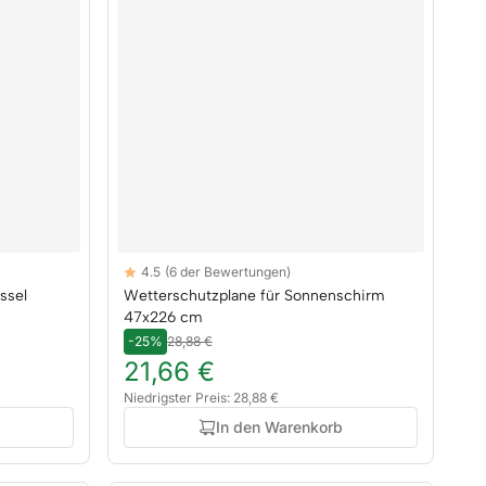
Reviews
4.5
(6 der Bewertungen)
4.5 out of 5 stars
ssel
Wetterschutzplane für Sonnenschirm
47x226 cm
-25%
28,88 €
21,66 €
Niedrigster Preis: 28,88 €
In den Warenkorb