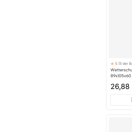
Reviews
5
(5 der 
5 out of 5 sta
Wetterschu
89x105x60 
26,88