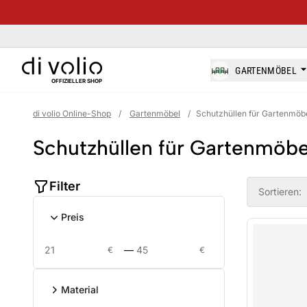
di-volio.com
GARTENMÖBEL
OFFIZIELLER SHOP
di volio Online-Shop
/
Gartenmöbel
/
Schutzhüllen für Gartenmöb
Schutzhüllen für Gartenmöbe
Product filt
Filter
Sortieren:
Preis
—
€
€
Material