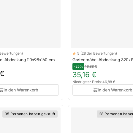
Reviews
 Bewertungen)
5
(28 der Bewertungen)
rs
5 out of 5 stars
el Abdeckung 110x98x160 cm
Gartenmöbel Abdeckung 320x
-25%
46,88 €
 €
35,16 €
Niedrigster Preis: 46,88 €
In den Warenkorb
In den Warenkorb
35 Personen haben gekauft
28 Personen habe