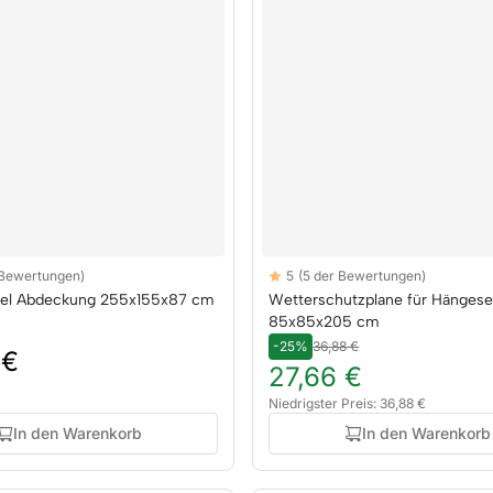
Reviews
 Bewertungen)
5
(5 der Bewertungen)
rs
5 out of 5 stars
el Abdeckung 255x155x87 cm
Wetterschutzplane für Hängese
85x85x205 cm
-25%
36,88 €
 €
27,66 €
Niedrigster Preis: 36,88 €
In den Warenkorb
In den Warenkorb