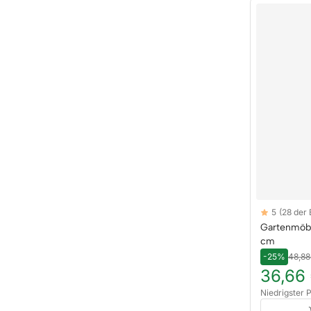
Reviews
5
(28 der
5 out of 5 sta
Gartenmöb
cm
-25%
48,88
36,66
Niedrigster P