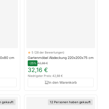
Reviews
5
(28 der Bewertungen)
5 out of 5 stars
90x80 cm
Gartenmöbel Abdeckung 220x200x75 cm
-25%
42,88 €
32,16 €
Niedrigster Preis: 42,88 €
In den Warenkorb
n gekauft
12 Personen haben gekauft