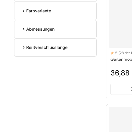
Farbvariante
Abmessungen
Reißverschlusslänge
Reviews
5
(28 der
5 out of 5 sta
Gartenmöb
36,88