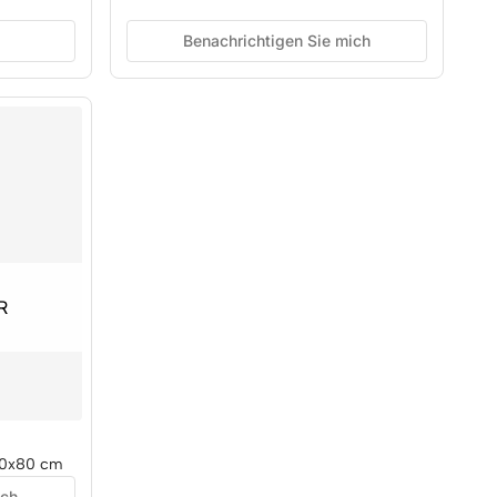
Benachrichtigen Sie mich
R
R
80x80 cm
ich