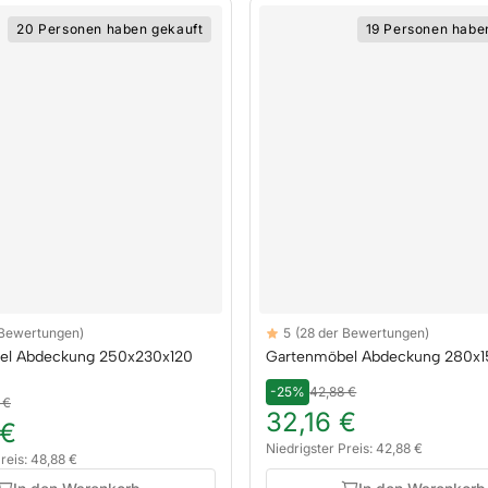
20 Personen haben gekauft
19 Personen habe
Reviews
 Bewertungen)
5
(28 der Bewertungen)
rs
5 out of 5 stars
el Abdeckung 250x230x120
Gartenmöbel Abdeckung 280x
-25%
42,88 €
 €
32,16 €
 €
Niedrigster Preis: 42,88 €
reis: 48,88 €