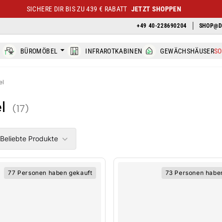
SICHERE DIR BIS ZU 439 € RABATT
JETZT SHOPPEN
+49 40-228690204
SHOP@D
BÜROMÖBEL
INFRAROTKABINEN
GEWÄCHSHÄUSER
S
el
l
(17)
ers
Beliebte Produkte
77 Personen haben gekauft
73 Personen habe