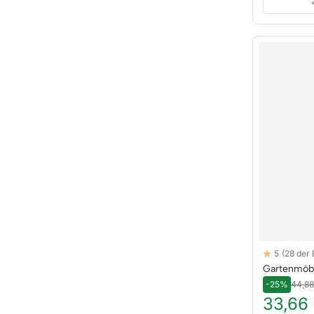
Reviews
5
(28 der
5 out of 5 sta
Gartenmöb
-25%
44,88
33,66