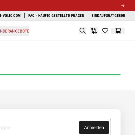
I-VOLIO.COM
FAQ - HÄUFIG GESTELLTE FRAGEN
EINKAUFSRATGEBER
Search
ONDERANGEBOTE
Produkt-Vergleichsli
items in favori
Warenko
Anmelden