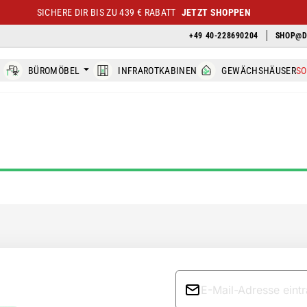
SICHERE DIR BIS ZU 439 € RABATT
JETZT SHOPPEN
+49 40-228690204
SHOP@D
BÜROMÖBEL
INFRAROTKABINEN
GEWÄCHSHÄUSER
S