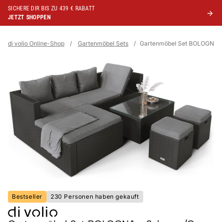
SICHERE DIR BIS ZU 439 € RABATT
JETZT SHOPPEN
di volio Online-Shop
/
Gartenmöbel Sets
/
Gartenmöbel Set BOLOGNA 
Bestseller
230 Personen haben gekauft