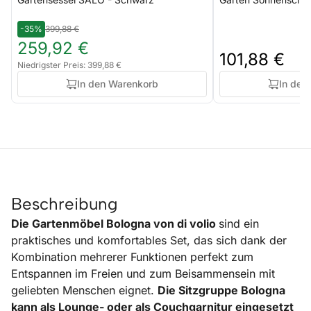
-35%
399,88 €
259,92 €
101,88 €
Niedrigster Preis: 399,88 €
In den Warenkorb
In den
Beschreibung
Die Gartenmöbel Bologna von di volio
sind ein
praktisches und komfortables Set, das sich dank der
Kombination mehrerer Funktionen perfekt zum
Entspannen im Freien und zum Beisammensein mit
geliebten Menschen eignet.
Die Sitzgruppe Bologna
kann als Lounge- oder als Couchgarnitur eingesetzt