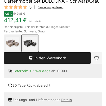
Gartenmöbel Set BOLOGNA - Schwarz/Grau
Reviews
5
Bewertungen lesen
5 out of 5 stars
-25%
549,88 €
412,41 €
Inkl. MwSt.
Der niedrigste Preis der letzten 30 Tage: 549,88 €
Farbvariante: Schwarz/Grau
In den Warenkorb
Lieferzeit: 3-5 Werktage
ab:
0,00 €
30 Tage Rückgaberecht
Zahlungs- und Liefermethoden
Details