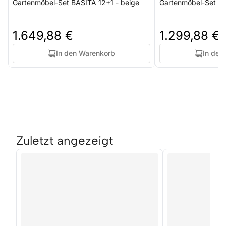
Gartenmöbel-Set BASITA 12+1 - beige
Gartenmöbel-Set BA
1.649,88 €
1.299,88 €
In den Warenkorb
In den
Zuletzt angezeigt