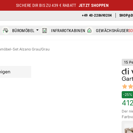
SICHERE DIR BIS ZU 439 € RABATT
JETZT SHOPPEN
+49 40-228690204
SHOP@D
BÜROMÖBEL
INFRAROTKABINEN
GEWÄCHSHÄUSER
S
nmöbel-Set Alzano Grau/Grau
15 P
eigen
Gar
Revi
5 out o
-25%
41
Der ni
Farbv