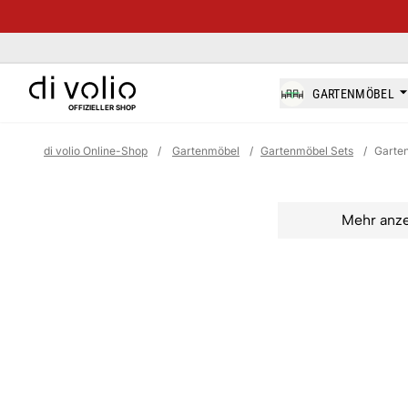
di-volio.com
GARTENMÖBEL
OFFIZIELLER SHOP
di volio Online-Shop
/
Gartenmöbel
/
Gartenmöbel Sets
/
Garte
Mehr anz