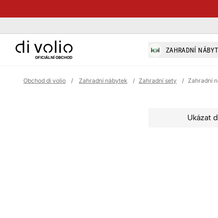
di-volio.com
ZAHRADNÍ NÁBY
OFICIÁLNÍ OBCHOD
Obchod di volio
/
Zahradní nábytek
/
Zahradní sety
/
Zahradní 
Ukázat d