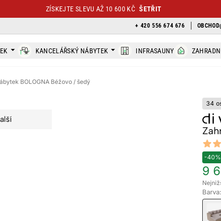
ZÍSKEJTE SLEVU AŽ 10 600 KČ
ŠETŘIT
+ 420 556 674 676
OBCHOD
TEK
KANCELÁŘSKÝ NÁBYTEK
INFRASAUNY
ZAHRADN
nábytek BOLOGNA Béžovo / šedý
34 o
alší
Zah
Revi
4.75 ou
-40%
9 6
Nejniž
Barva