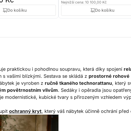
Nejnižší cena: 10 100,00 Kč
Do košíku
Do košíku
je praktickou i pohodlnou soupravu, která díky spojení
rel
h s vašimi blízkými. Sestava se skládá z
prostorné rohové 
Nábytek je vyroben z
ručně tkaného technorattanu
, který 
ivým povětrnostním vlivům
. Sedáky i opěradla jsou opatře
e modernistické, kubické tvary s přirozeným vzhledem výp
upit
ochranný kryt
,
který váš nábytek účinně ochrání před