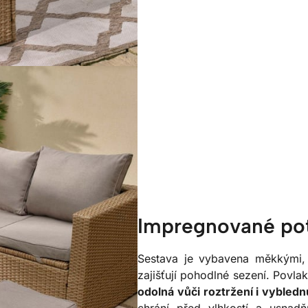
Impregnované po
Sestava je vybavena měkkými, s
zajišťují pohodlné sezení. Povlak
odolná vůči roztržení i vyblednu
chrání před vlhkostí a usnadň