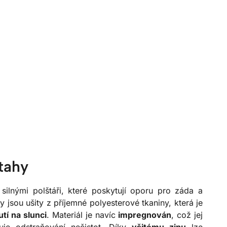
tahy
ilnými polštáři, které poskytují oporu pro záda a
y jsou ušity z příjemné polyesterové tkaniny, která je
tí na slunci
. Materiál je navíc
impregnován
, což jej
uje odstraňování nečistot. Díky
všitému zipu
lze