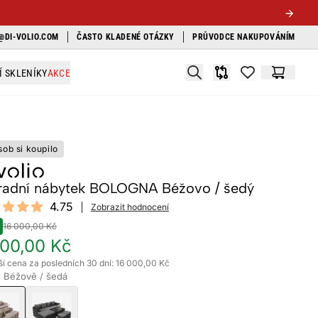
@DI-VOLIO.COM
ČASTO KLADENÉ OTÁZKY
PRŮVODCE NAKUPOVÁNÍM
Search
Í SKLENÍKY
AKCE
Srovnávač
items in favori
Košík
sob si koupilo
radní nábytek BOLOGNA Béžovo / šedý
ews
4.75
Zobrazit hodnocení
t of 5 stars
16 000,00 Kč
00,00 Kč
ší cena za posledních 30 dní: 16 000,00 Kč
: Béžově / šedá