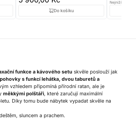
Nejnižší cena:
Do košíku
axační funkce a kávového setu
skvěle poslouží jak
pohovky s funkcí lehátka, dvou taburetů a
svým vzhledem připomíná přírodní ratan, ale je
ny
měkkými polštáři
, které zaručují maximální
letu. Díky tomu bude nábytek vypadat skvěle na
 deštěm, sluncem a prachem.