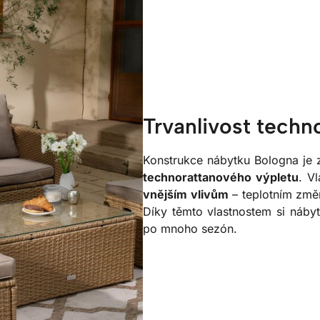
Trvanlivost techn
Konstrukce nábytku Bologna je
technorattanového výpletu
. V
vnějším vlivům
– teplotním změ
Díky těmto vlastnostem si náby
po mnoho sezón.