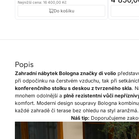
Nejnižší cena: 16 400,00 Kč
Do košíku
Popis
Zahradní nábytek Bologna značky di volio
představu
při odpočinku na čerstvém vzduchu, tak při setkáníc
konferenčního stolku s deskou z tvrzeného skla
. 
mnohem odolnější a
plně rezistentní vůči nepřízn
komfort. Moderní design soupravy Bologna kombinuj
každé zahradě či terase bez ohledu na styl aranžmá.
Náš tip:
Doporučujeme zako