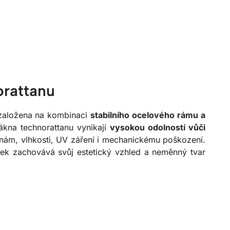
orattanu
 založena na kombinaci
stabilního ocelového rámu a
lákna technorattanu vynikají
vysokou odolností vůči
nám, vlhkosti, UV záření i mechanickému poškození.
tek zachovává svůj estetický vzhled a neměnný tvar