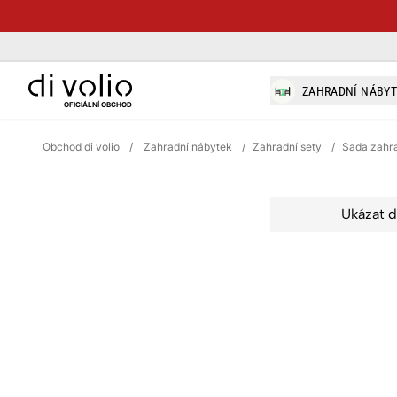
di-volio.com
ZAHRADNÍ NÁBY
OFICIÁLNÍ OBCHOD
Obchod di volio
/
Zahradní nábytek
/
Zahradní sety
/
Sada zahr
Ukázat d