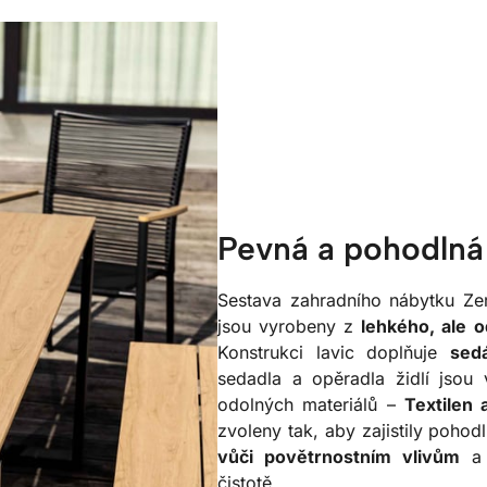
Pevná a pohodlná
Sestava zahradního nábytku Zerb
jsou vyrobeny z
lehkého, ale o
Konstrukci lavic doplňuje
sed
sedadla a opěradla židlí jsou
odolných materiálů –
Textilen 
zvoleny tak, aby zajistily pohodl
vůči povětrnostním vlivům
a 
čistotě.