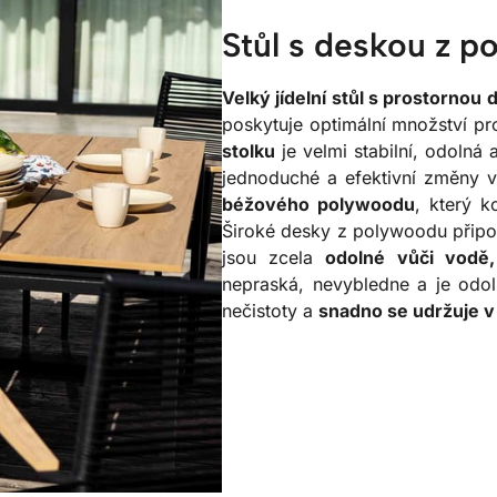
Stůl s deskou z p
Velký jídelní stůl s prostornou
poskytuje optimální množství pr
stolku
je velmi stabilní, odolná
jednoduché a efektivní změny 
béžového polywoodu
, který k
Široké desky z polywoodu připom
jsou zcela
odolné vůči vodě
nepraská, nevybledne a je odol
nečistoty a
snadno se udržuje v 