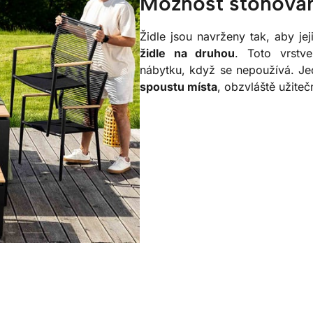
Možnost stohová
Židle jsou navrženy tak, aby je
židle na druhou
. Toto vrstv
nábytku, když se nepoužívá. Je
spoustu místa
, obzvláště užite