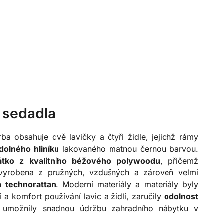
 sedadla
a obsahuje dvě lavičky a čtyři židle, jejichž rámy
dolného hliníku
lakovaného matnou černou barvou.
átko z kvalitního béžového polywoodu
, přičemž
 vyrobena z pružných, vzdušných a zároveň velmi
a technorattan
. Moderní materiály a materiály byly
í a komfort používání lavic a židlí, zaručily
odolnost
umožnily snadnou údržbu zahradního nábytku v