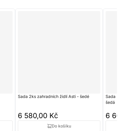
Sada 2ks zahradních židlí Asti - šedé
Sada 2 zahra
šedá
6 580,00 Kč
6 600,
Do košíku