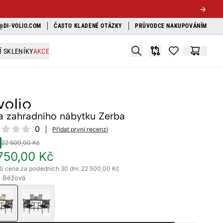
@DI-VOLIO.COM
ČASTO KLADENÉ OTÁZKY
PRŮVODCE NAKUPOVÁNÍM
Search
Í SKLENÍKY
AKCE
Srovnávač
items in favori
Košík
a zahradního nábytku Zerba
ews
0
Přidat první recenzi
22 500,00 Kč
750,00 Kč
ší cena za posledních 30 dní: 22 500,00 Kč
: Béžová