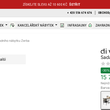
ZÍSKEJTE SLEVU AŽ 10 600 KČ
ŠETŘIT
+ 420 556 674 676
OBCHOD
TEK
KANCELÁŘSKÝ NÁBYTEK
INFRASAUNY
ZAHRADN
adního nábytku Zerba
Sad
alší
Revi
-30%
15 
Nejniž
Barva