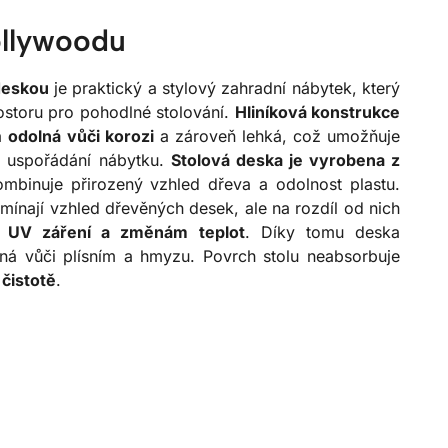
ollywoodu
 deskou
je praktický a stylový zahradní nábytek, který
ostoru pro pohodlné stolování.
Hliníková konstrukce
 a
odolná vůči korozi
a zároveň lehká, což umožňuje
v uspořádání nábytku.
Stolová deska je vyrobena z
ombinuje přirozený vzhled dřeva a odolnost plastu.
ínají vzhled dřevěných desek, ale na rozdíl od nich
, UV záření a změnám teplot
. Díky tomu deska
ná vůči plísním a hmyzu. Povrch stolu neabsorbuje
čistotě
.