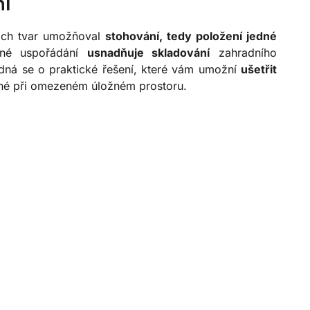
ní
jich tvar umožňoval
stohování, tedy položení jedné
ené uspořádání
usnadňuje skladování
zahradního
dná se o praktické řešení, které vám umožní
ušetřit
čné při omezeném úložném prostoru.