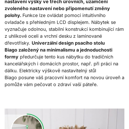
nastavení výšky ve třech úrovních, uzamčení
zvoleného nastavení nebo připomenutí změny
polohy.
Funkce lze ovládat pomocí intuitivního
ovladače s přehledným LCD displejem. Nábytek se
vyznačuje odolnou, stabilní konstrukcí kombinující rám
z uhlíkové oceli a vrchní desku z laminované
dřevotřísky.
Univerzální design psacího stolu
Biago založený na minimalismu a jednoduchosti
formy
předurčuje tento kus nábytku do tradičních
kancelářských i domácích prostor, např. při práci na
dálku. Elektricky výškově nastavitelný stůl
Biago posune váš pracovní komfort na novou úroveň a
pomůže vám pečovat o zdraví vaší páteře.