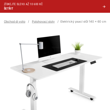
ZÍSKEJTE SLEVU AŽ 10 600 KČ
ŠETŘIT
Obchod di volio
/
Polohovací stoly
/
Elektrický psací stůl 140 x 60 cm Bi