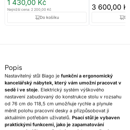
1 430,00 Kč
3 600,00 K
Nejnižší cena: 2 200,00 Kč
Do košíku
Do
Popis
Nastavitelný stůl Biago je
funkční a ergonomický
kancelářský nábytek, který vám umožní pracovat v
sedě i ve stoje
. Elektrický systém výškového
nastavení zabudovaný do konstrukce stolu v rozsahu
od 76 cm do 118,5 cm umožňuje rychle a plynule
měnit polohu pracovní desky a přizpůsobovat ji
aktuálním potřebám uživatelů.
Psací stůl je vybaven
praktickými funkcemi, jako je zapamatování