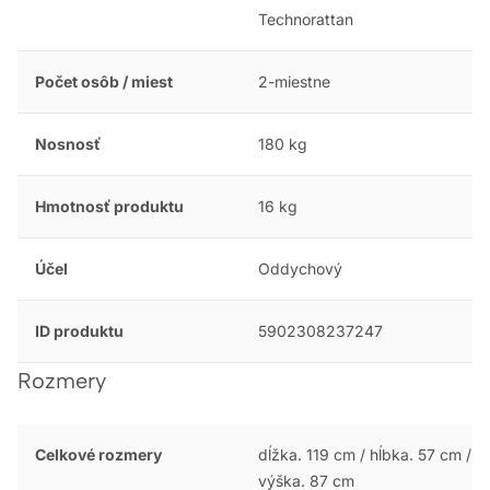
Technorattan
Počet osôb / miest
2-miestne
Nosnosť
180 kg
Hmotnosť produktu
16 kg
Účel
Oddychový
ID produktu
5902308237247
Rozmery
Celkové rozmery
dĺžka. 119 cm / hĺbka. 57 cm /
výška. 87 cm