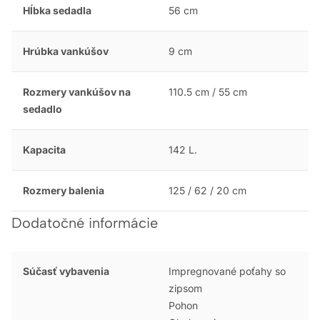
Hĺbka sedadla
56 cm
Hrúbka vankúšov
9 cm
Rozmery vankúšov na
110.5 cm / 55 cm
sedadlo
Kapacita
142 L.
Rozmery balenia
125 / 62 / 20 cm
Dodatočné informácie
Súčasť vybavenia
Impregnované poťahy so
zipsom
Pohon