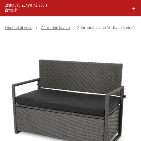
ZÍSKAJTE ZĽAVU AŽ 356 €
ŠETRIŤ
Obchod di volio
/
Záhradné lavice
/
Záhradná lavica Verbana šedo/šedá