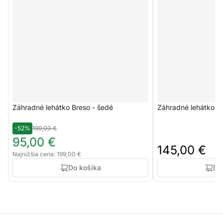
Záhradné lehátko Breso - šedé
Záhradné lehátko C
-52%
199,00 €
95,00 €
145,00 €
Najnižšia cena: 199,00 €
Do košíka
Do