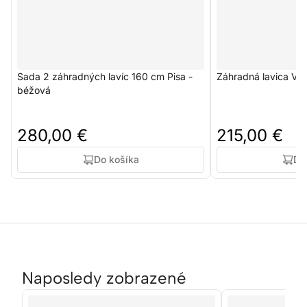
Sada 2 záhradných lavíc 160 cm Pisa -
Záhradná lavica Ve
béžová
280,00 €
215,00 €
Do košíka
Do
Naposledy zobrazené