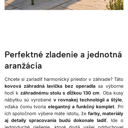
Perfektné zladenie a jednotná
aranžácia
Chcete si zariadiť harmonický priestor v záhrade? Táto
kovová záhradná lavička bez operadla
sa výborne
hodí k
záhradnému stolu s dĺžkou 130 cm
. Oba kusy
nábytku sú vyrobené
v rovnakej technológii a štýle
,
vďaka čomu tvoria
elegantný a funkčný komplet
. Pri
ich spoločnom výbere máte istotu, že
farby, materiály
aj detaily spracovania budú dokonale ladiť
. Ide o
jednoduché riešenie, ktoré dodá vašej oddychovej