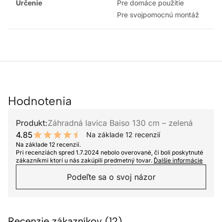
Určenie
Pre domáce použitie
Pre svojpomocnú montáž
Hodnotenia
Produkt:
Záhradná lavica Baiso 130 cm – zelená
4.85
Na základe 12 recenzií
9.7 out of 10 stars
Na základe 12 recenzií.
Pri recenziách spred 1.7.2024 nebolo overované, či boli poskytnuté
zákazníkmi ktorí u nás zakúpili predmetný tovar.
Ďalšie informácie
Podeľte sa o svoj názor
Recenzie zákazníkov (12)