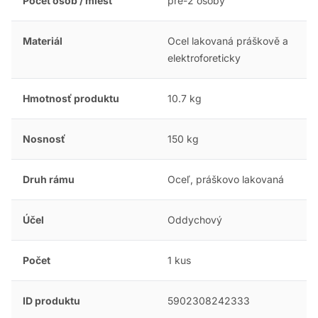
Počet osôb / miest
pre-2 osoby
Materiál
Ocel lakovaná práškově a
elektroforeticky
Hmotnosť produktu
10.7 kg
Nosnosť
150 kg
Druh rámu
Oceľ, práškovo lakovaná
Účel
Oddychový
Počet
1 kus
ID produktu
5902308242333