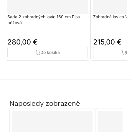
Sada 2 záhradných lavíc 160 cm Pisa -
Záhradná lavica Ve
béžová
280,00 €
215,00 €
Do košíka
Do
Naposledy zobrazené