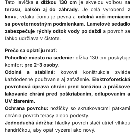
Táto lavička
s dĺžkou 130 cm
je skvelou voľbou
na
terasu, balkón aj do záhrady
. Je celá vyrobená
z
kovu
, vďaka čomu je pevná a
odolná voči meniacim
sa poveternostným podmienkam
.
Lamelové sedadlo
zabezpečuje rýchly odtok vody po daždi
a povrch sa
ľahko udržiava v čistote.
Prečo sa oplatí ju mať:
Pohodlné miesto na sedenie:
dĺžka 130 cm poskytuje
komfort
pre 2–3 osoby
.
Odolná a stabilná:
kovová konštrukcia zvláda
každodenné používanie aj zaťaženie.
Elektroforetická
povrchová úprava chráni pred koróziou a práškové
lakovanie chráni pred poškriabaním, odlupovaním a
UV žiarením.
Ochrana povrchu:
nožičky so skrutkovacími pätkami
chránia povrch terasy alebo podesty.
Jednoduchá údržba:
hladký povrch stačí utrieť vlhkou
handričkou, aby opäť vyzeral ako nový.