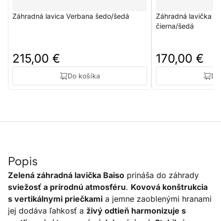
Záhradná lavica Verbana šedo/šedá
Záhradná lavička Te
čierna/šedá
215,00 €
170,00 €
Do košíka
Do
Popis
Zelená záhradná lavička Baiso
prináša do záhrady
sviežosť a prírodnú atmosféru
.
Kovová konštrukcia
s vertikálnymi priečkami
a jemne zaoblenými hranami
jej dodáva ľahkosť a
živý odtieň harmonizuje s