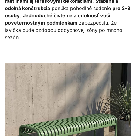
rastlinami aj terasovými dekoráciami
.
Stabilná a
odolná konštrukcia
ponúka pohodlné sedenie
pre 2–3
osoby
.
Jednoduché čistenie a odolnosť voči
poveternostným podmienkam
zabezpečujú, že
lavička bude ozdobou oddychovej zóny po mnoho
sezón.