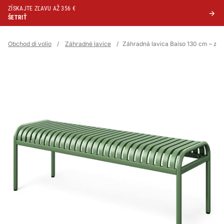
ZÍSKAJTE ZĽAVU AŽ 356 €
ŠETRIŤ
Obchod di volio
/
Záhradné lavice
/
Záhradná lavica Baiso 130 cm – zel