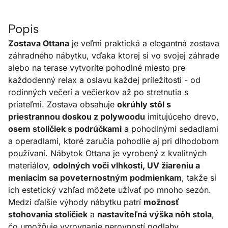
Popis
Zostava Ottana
je veľmi praktická a elegantná zostava
záhradného nábytku, vďaka ktorej si vo svojej záhrade
alebo na terase vytvoríte pohodlné miesto pre
každodenný relax a oslavu každej príležitosti - od
rodinných večerí a večierkov až po stretnutia s
priateľmi. Zostava obsahuje
okrúhly stôl s
priestrannou doskou z polywoodu
imitujúceho drevo,
osem stoličiek s podrúčkami
a pohodlnými sedadlami
a operadlami, ktoré zaručia pohodlie aj pri dlhodobom
používaní. Nábytok Ottana je vyrobený z kvalitných
materiálov,
odolných voči vlhkosti, UV žiareniu a
meniacim sa poveternostným podmienkam
, takže si
ich estetický vzhľad môžete užívať po mnoho sezón.
Medzi ďalšie výhody nábytku patrí
možnosť
stohovania stoličiek
a
nastaviteľná výška nôh stola
,
čo umožňuje vyrovnanie nerovností podlahy.