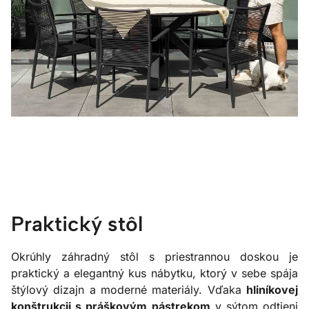
Praktický stôl
Okrúhly záhradný stôl s priestrannou doskou je
praktický a elegantný kus nábytku, ktorý v sebe spája
štýlový dizajn a moderné materiály. Vďaka
hliníkovej
konštrukcii s práškovým nástrekom
v sýtom odtieni