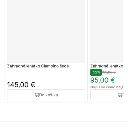
Záhradné lehátko Ciampino šedé
Záhradné lehátko B
-52%
199,00 €
95,00 €
145,00 €
Najnižšia cena: 199,00
Do košíka
Do