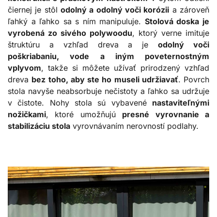
čiernej je stôl
odolný a odolný voči korózii
a zároveň
ľahký a ľahko sa s ním manipuluje.
Stolová doska je
vyrobená zo sivého polywoodu
, ktorý verne imituje
štruktúru a vzhľad dreva a je
odolný voči
poškriabaniu, vode a iným poveternostným
vplyvom
, takže si môžete užívať prirodzený vzhľad
dreva
bez toho, aby ste ho museli udržiavať
. Povrch
stola navyše neabsorbuje nečistoty a ľahko sa udržuje
v čistote. Nohy stola sú vybavené
nastaviteľnými
nožičkami
, ktoré umožňujú
presné vyrovnanie a
stabilizáciu stola
vyrovnávaním nerovností podlahy.