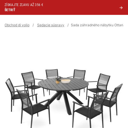
ZÍSKAJTE ZĽAVU AŽ 356 €
ŠETRIŤ
Obchod di volio
/
Sedacie súpravy
/
Sada záhradného nábytku Ottana 