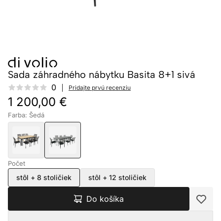
Sada záhradného nábytku Basita 8+1 sivá
Reviews
0
Pridajte prvú recenziu
1 200,00 €
Farba: Šedá
Počet
stôl + 8 stoličiek
stôl + 12 stoličiek
Do košíka