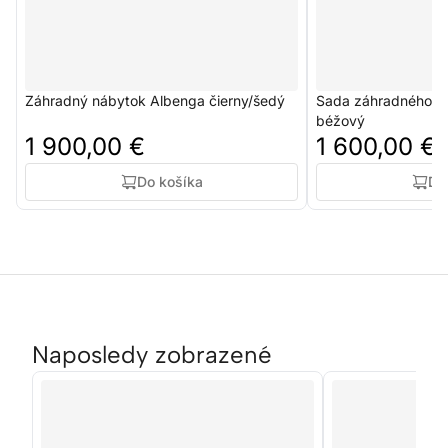
Záhradný nábytok Albenga čierny/šedý
Sada záhradného ná
béžový
1 900,00 €
1 600,00 €
Do košíka
Do
Naposledy zobrazené