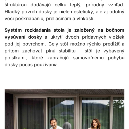
štruktúrou dodávajú celku teplý, prírodný vzhľad.
Hladký povrch dosky je nielen estetický, ale aj odolný
voči poškriabaniu, preliačinám a vlhkosti.
Systém rozkladania stola je založený na bočnom
vysúvaní dosky
a ukrytí dvoch prídavných
vložiek
pod jej povrchom. Celý stôl možno rýchlo predĺžiť a
pritom zachovať plnú stabilitu – stôl je vybavený
poistkami, ktoré zabraňujú samovoľnému pohybu
dosky počas používania.