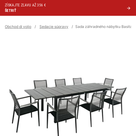
ZÍSKAJTE ZĽAVU AŽ 356 €
ŠETRIŤ
Obchod di volio
/
Sedacie súpravy
/
Sada záhradného nábytku Basita 8+