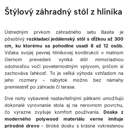
Štýlový záhradný stôl z hliníka
Ústredným prvkom záhradného setu Basita je
pôsobivý
rozkladací jedálenský stôl s dĺžkou až 300
cm, ku ktorému sa pohodlne usadí 8 až 12 osôb.
Vďaka svojej pevnej hliníkovej konštrukcii v matnom
čiernom prevedení vyniká stôl mimoriadnou
odolnosťou voči poveternostným vplyvom, pričom si
zachováva ľahkosť. To je veľká výhoda vzhľadom na
jeho rozmery – nábytok možno bez námahy
premiestniť po záhrade či terase.
Dve nohy vybavené nastaviteľnými pätkami umožňujú
dokonalé vyrovnanie stola aj na nerovnom povrchu,
čo výrazne zvyšuje komfort používania.
Doska z
moderného polywood materiálu verne imituje
prírodné drevo
– široké dosky s krásne vykreslenou