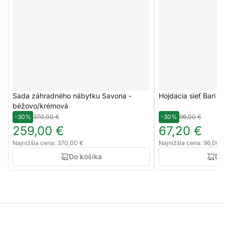
Sada záhradného nábytku Savona -
Hojdacia sieť Bari 
béžovo/krémová
-30%
370,00 €
-30%
96,00 €
259,00 €
67,20 €
Najnižšia cena: 370,00 €
Najnižšia cena: 96,00 
Do košíka
Do