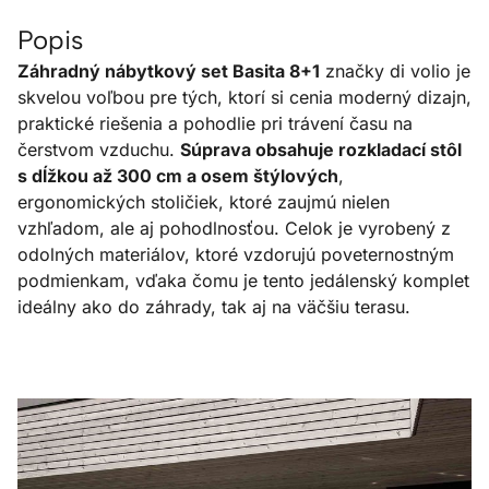
Popis
Záhradný nábytkový set Basita 8+1
značky di volio je
skvelou voľbou pre tých, ktorí si cenia moderný dizajn,
praktické riešenia a pohodlie pri trávení času na
čerstvom vzduchu.
Súprava obsahuje rozkladací stôl
s dĺžkou až 300 cm a osem štýlových
,
ergonomických stoličiek, ktoré zaujmú nielen
vzhľadom, ale aj pohodlnosťou. Celok je vyrobený z
odolných materiálov, ktoré vzdorujú poveternostným
podmienkam, vďaka čomu je tento jedálenský komplet
ideálny ako do záhrady, tak aj na väčšiu terasu.