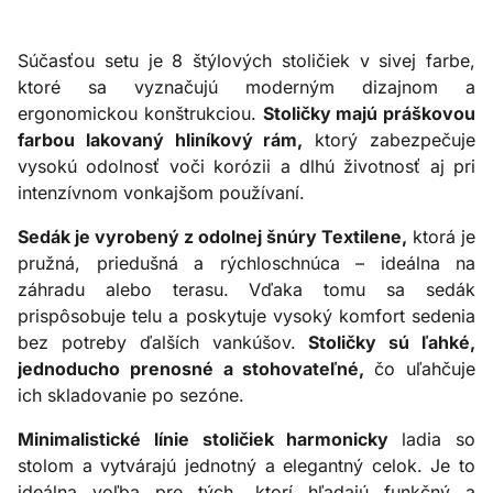
Súčasťou setu je 8 štýlových stoličiek v sivej farbe,
ktoré sa vyznačujú moderným dizajnom a
ergonomickou konštrukciou.
Stoličky majú práškovou
farbou lakovaný hliníkový rám,
ktorý zabezpečuje
vysokú odolnosť voči korózii a dlhú životnosť aj pri
intenzívnom vonkajšom používaní.
Sedák je vyrobený z odolnej šnúry Textilene,
ktorá je
pružná, priedušná a rýchloschnúca – ideálna na
záhradu alebo terasu. Vďaka tomu sa sedák
prispôsobuje telu a poskytuje vysoký komfort sedenia
bez potreby ďalších vankúšov.
Stoličky sú ľahké,
jednoducho prenosné a stohovateľné,
čo uľahčuje
ich skladovanie po sezóne.
Minimalistické línie stoličiek harmonicky
ladia so
stolom a vytvárajú jednotný a elegantný celok. Je to
ideálna voľba pre tých, ktorí hľadajú funkčný a