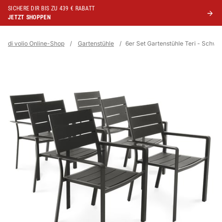
SICHERE DIR BIS ZU 439 € RABATT
JETZT SHOPPEN
di volio Online-Shop
/
Gartenstühle
/
6er Set Gartenstühle Teri - Schwa