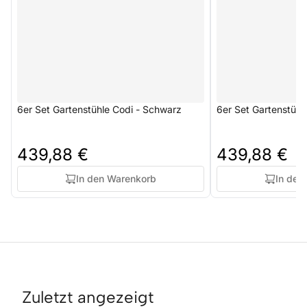
6er Set Gartenstühle Codi - Schwarz
6er Set Gartenstühl
439,88 €
439,88 €
In den Warenkorb
In den
Zuletzt angezeigt