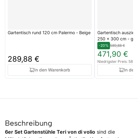
Gartentisch rund 120 cm Palermo - Beige
Gartentisch auszieh
250 x 300 cm - gra
-20%
589,88 €
471,90 €
289,88 €
Niedrigster Preis: 589,
In den Warenkorb
In den
Beschreibung
6er Set Gartenstühle Teri von di volio
sind die