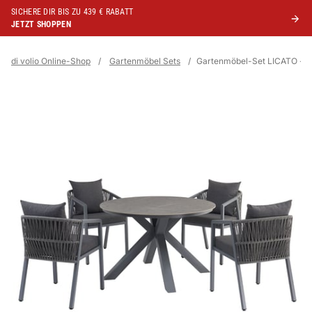
SICHERE DIR BIS ZU 439 € RABATT
JETZT SHOPPEN
di volio Online-Shop
/
Gartenmöbel Sets
/
Gartenmöbel-Set LICATO - g