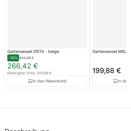
Gartensessel ORTA - beige
Gartensessel MELIA
-35%
409,88 €
266,42 €
199,88 €
Niedrigster Preis: 409,88 €
In den Warenkorb
In den