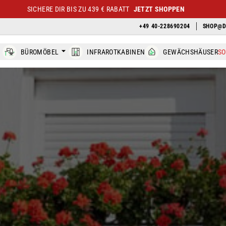
SICHERE DIR BIS ZU 439 € RABATT
JETZT SHOPPEN
+49 40-228690204
SHOP@D
BÜROMÖBEL
INFRAROTKABINEN
GEWÄCHSHÄUSER
S