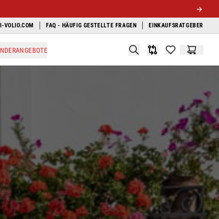
I-VOLIO.COM
FAQ - HÄUFIG GESTELLTE FRAGEN
EINKAUFSRATGEBER
Search
ONDERANGEBOTE
Produkt-Vergleichsli
items in favori
Warenko