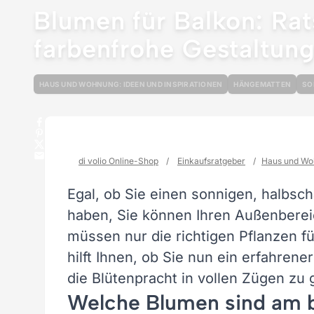
Blumen für Balkon: Rat
farbenfrohe Gestaltun
HAUS UND WOHNUNG: IDEEN UND INSPIRATIONEN
HÄNGEMATTEN
SO
di volio Online-Shop
/
Einkaufsratgeber
/
Haus und Woh
Egal, ob Sie einen sonnigen, halbsch
haben, Sie können Ihren Außenberei
müssen nur die richtigen Pflanzen f
hilft Ihnen, ob Sie nun ein erfahrene
die Blütenpracht in vollen Zügen zu 
Welche Blumen sind am b